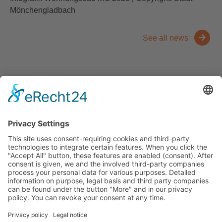
Mönchengladbach
See all news
Contact
Trade fairs
Facts and figures
Downloads
Think
About us
Der Niederrhein
News