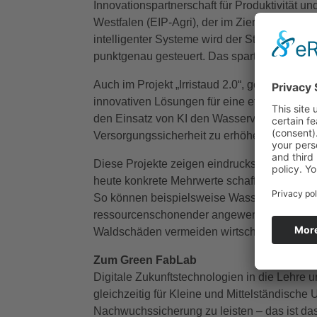
Innovationspartnerschaft für Produktivität un
Westfalen (EIP-Agri), der im Zierpflanzenan
intelligenter Systeme wird der Standort des 
punktgenau gesteuert. Das spart Wasser und 
Auch im Projekt „Irristaud 2.0“, gefördert du
innovativen Lösungen für eine effiziente und 
den Einsatz von KI den Wasserverbrauch weit
Versorgungssicherheit zu erhöhen.
Diese Projekte zeigen eindrucksvoll, wie KI n
heute konkrete Mehrwerte schafft – insbeson
So können beispielsweise Wasser, Dünger un
ressourcenschonender angewendet werden. 
Waldschäden vermeiden wirtschaftliche Sch
Zum Green FabLab
Digitale Zukunftstechnologien in die Lehre 
gleichzeitig für Kleine und Mittelständisch
Nachwuchssicherung zu leisten – das ist da