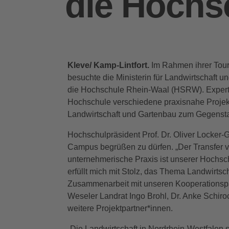
die Hochs
Kleve/ Kamp-Lintfort.
Im Rahmen ihrer Tour
besuchte die Ministerin für Landwirtschaft
die Hochschule Rhein-Waal (HSRW). Experte
Hochschule verschiedene praxisnahe Projekte
Landwirtschaft und Gartenbau zum Gegenst
Hochschulpräsident Prof. Dr. Oliver Locker-G
Campus begrüßen zu dürfen. „Der Transfer
unternehmerische Praxis ist unserer Hochsch
erfüllt mich mit Stolz, das Thema Landwirtsc
Zusammenarbeit mit unseren Kooperationsp
Weseler Landrat Ingo Brohl, Dr. Anke Schiro
weitere Projektpartner*innen.
„Die Landwirtschaft in Nordrhein-Westfalen 