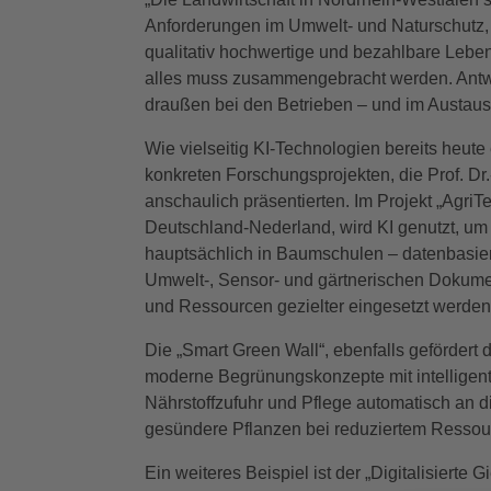
Anforderungen im Umwelt- und Naturschutz, w
qualitativ hochwertige und bezahlbare Leben
alles muss zusammengebracht werden. Antwo
draußen bei den Betrieben – und im Austaus
Wie vielseitig KI-Technologien bereits heut
konkreten Forschungsprojekten, die Prof. Dr.
anschaulich präsentierten. Im Projekt „AgriTe
Deutschland-Nederland, wird KI genutzt, um 
hauptsächlich in Baumschulen – datenbasie
Umwelt-, Sensor- und gärtnerischen Dokumen
und Ressourcen gezielter eingesetzt werden
Die „Smart Green Wall“, ebenfalls gefördert
moderne Begrünungskonzepte mit intelligent
Nährstoffzufuhr und Pflege automatisch an 
gesündere Pflanzen bei reduziertem Ressou
Ein weiteres Beispiel ist der „Digitalisierte