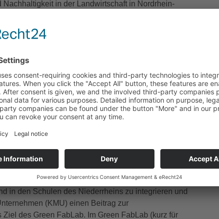
d Nachhaltigkeit in der Landwirtschaft in Nordrhein-
bau zum Wassersparen beitragen soll. Mithilfe
Pflanztopfes präzise ermittelt und die Bewässerung
entlastet gleichzeitig das Personal.
rch Interreg VIA Deutschland-Nederland, wird an
nachhaltige Bewirtschaftung gearbeitet. Ziel ist es, durch
er zu optimieren und gleichzeitig die
icht nur theoretisches Potenzial besitzt, sondern bereits
dere im Bereich Nachhaltigkeit und Ressourceneffizienz.
d Pflanzenschutzmittel präziser und somit boden- und
Frühwarnsysteme für Ertragseinbußen oder
äden.
und in den Schulen des Niederrheins zu integrieren und
e Unternehmen (KMU) einen Beitrag zur
s Ziel des Green FabLab. Im Green FabLab (kurz für