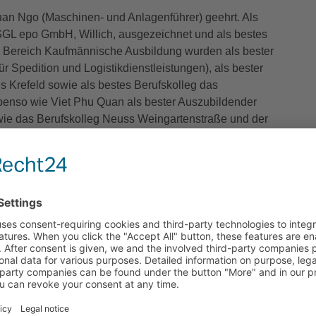
an Ngo (Maschinen- und Anlagenführer) geehrt. Als
SGL epo GmbH, Willich, ausgezeichnet und als bestes
m Bereich Kaufmännische Ausbildung wurden als bester
 Spedition und Logistikdienstleistungen), als bester
Krefeld sowie als bestes Berufskolleg das
enso wie Viet Phu Quan als bester Auszubildender
owie das Berufskolleg Neuss Weingartenstraße und der
er Erstausbilderbetrieb wurden Stefanie Koch vom
ldenden Johanna Nolting (Kauffrau im Einzelhandel)
et.
HK nicht nur die besten Auszubildenden, Betriebe und
n und Absolventinnen der Höheren Berufsbildung wurden
askia Schmitz (Betriebswirtin), Anne Idink (Fachwirtin
Heying (Fachwirtin für Büro- und Projektorganisation)
wirtschaft).
am Kons und der IHK-Auszubildenden Lea-Charlotte
hmenprogramm mit Showacts wie die Breakdancer Jilou