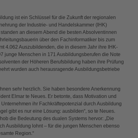
ldung ist ein Schlüssel für die Zukunft der regionalen
enehrung der Industrie- und Handelskammer (IHK)
ne standen an diesem Abend die besten Absolventinnen
rleitungsbauerin über den Fachinformatiker bis zum
t 4.062 Auszubildenden, die in diesem Jahr ihre IHK-
07 junge Menschen in 171 Ausbildungsberufen die Note
solventen der Höheren Berufsbildung haben ihre Prüfung
Geehrt wurden auch herausragende Ausbildungsbetriebe
h Ihnen sehr herzlich. Sie haben besondere Anerkennung
sident Elmar te Neues. Er betonte, dass Motivation und
 Unternehmen ihr Fachkräftepotenzial durch Ausbildung
l gibt es nur eine Lösung: ausbilden“, so te Neues.
 hob die Bedeutung des dualen Systems hervor: „Die
ch Ausbildung lohnt – für die jungen Menschen ebenso
esamte Region.“