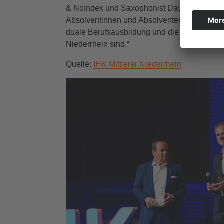
& NoIndex und Saxophonist David Brück. „Mit 
Absolventinnen und Absolventen schätzen“, s
duale Berufsausbildung und die Weiterbildun
Niederrhein sind.“
Quelle:
IHK Mittlerer Niederrhein