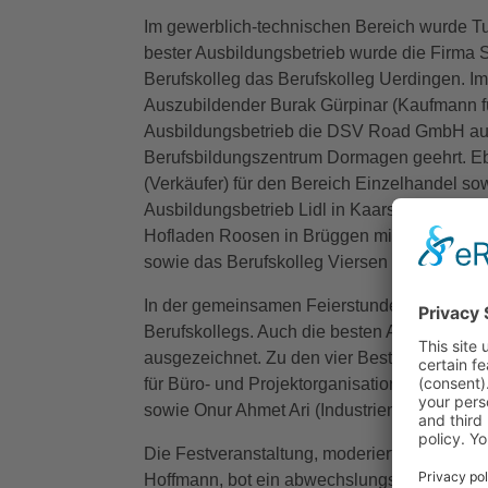
Im gewerblich-technischen Bereich wurde Tu
bester Ausbildungsbetrieb wurde die Firma 
Berufskolleg das Berufskolleg Uerdingen. I
Auszubildender Burak Gürpinar (Kaufmann für
Ausbildungsbetrieb die DSV Road GmbH aus 
Berufsbildungszentrum Dormagen geehrt. Eb
(Verkäufer) für den Bereich Einzelhandel s
Ausbildungsbetrieb Lidl in Kaarst. Als best
Hofladen Roosen in Brüggen mit der Auszubi
sowie das Berufskolleg Viersen ausgezeichn
In der gemeinsamen Feierstunde ehrte die I
Berufskollegs. Auch die besten Absolvente
ausgezeichnet. Zu den vier Besten gehören S
für Büro- und Projektorganisation), Sabrina 
sowie Onur Ahmet Ari (Industriemeister Textil
Die Festveranstaltung, moderiert von Wolfr
Hoffmann, bot ein abwechslungsreiches Ra