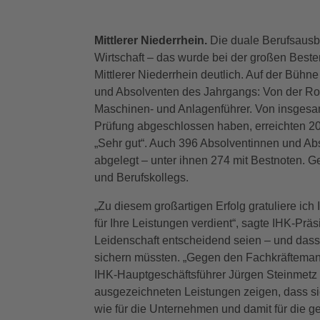
Mittlerer Niederrhein.
Die duale Berufsausbi
Wirtschaft – das wurde bei der großen Best
Mittlerer Niederrhein deutlich. Auf der Büh
und Absolventen des Jahrgangs: Von der Roh
Maschinen- und Anlagenführer. Von insgesam
Prüfung abgeschlossen haben, erreichten 2
„Sehr gut“. Auch 396 Absolventinnen und Ab
abgelegt – unter ihnen 274 mit Bestnoten. 
und Berufskollegs.
„Zu diesem großartigen Erfolg gratuliere ic
für Ihre Leistungen verdient“, sagte IHK-Prä
Leidenschaft entscheidend seien – und dass
sichern müssten. „Gegen den Fachkräftemange
IHK-Hauptgeschäftsführer Jürgen Steinmetz
ausgezeichneten Leistungen zeigen, dass si
wie für die Unternehmen und damit für die g