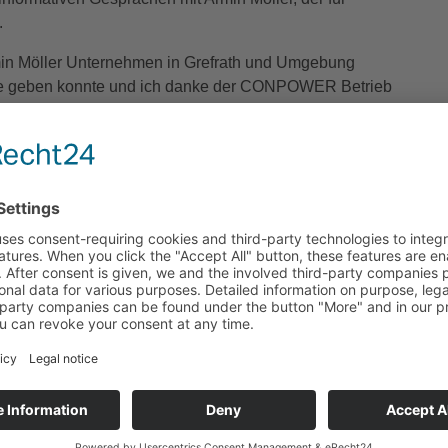
.
Armin Möller Unternehmen in Grefrath und Umgebung
ulse geben konnte und ich danke der CONPOWER Betrieb
er Atmosphäre ermöglicht hat“, so Grefraths
 von der Grefrather Wirtschaftsförderung und der
reis Viersen (WFG). Ziel ist es, Unternehmerinnen und
ber Fördermöglichkeiten von Land, Bund und EU zu
i, unternehmerische Visionen zu verwirklichen und
alten.