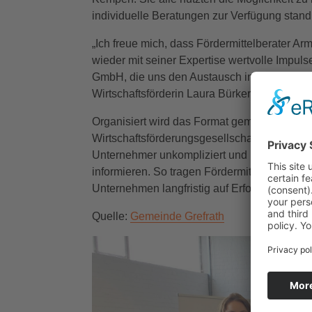
individuelle Beratungen zur Verfügung stand
„Ich freue mich, dass Fördermittelberater 
wieder mit seiner Expertise wertvolle Imp
GmbH, die uns den Austausch in so angenehm
Wirtschaftsförderin Laura Bürkert.
Organisiert wird das Format gemeinschaftlich
Wirtschaftsförderungsgesellschaft für den K
Unternehmer unkompliziert und praxisnah ü
informieren. So tragen Fördermittel dazu be
Unternehmen langfristig auf Erfolgskurs zu h
Quelle:
Gemeinde Grefrath