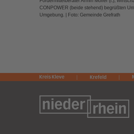
Fördermittelberater Armin Möller (l.), Wirtsc
CONPOWER (beide stehend) begrüßten Unte
Umgebung. | Foto: Gemeinde Grefrath