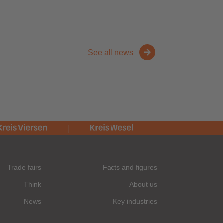
See all news
Trade fairs
Facts and figures
Think
About us
News
Key industries