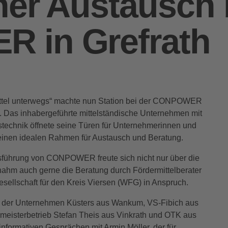
her Austausch 
 in Grefrath
ittel unterwegs“ machte nun Station bei der CONPOWER
. Das inhabergeführte mittelständische Unternehmen mit
stechnik öffnete seine Türen für Unternehmerinnen und
einen idealen Rahmen für Austausch und Beratung.
tsführung von CONPOWER freute sich nicht nur über die
nahm auch gerne die Beratung durch Fördermittelberater
esellschaft für den Kreis Viersen (WFG) in Anspruch.
n der Unternehmen Küsters aus Wankum, VS-Fibich aus
eisterbetrieb Stefan Theis aus Vinkrath und OTK aus
informativen Gesprächen mit Armin Möller, der für