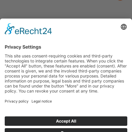
Contact
Trade fairs
Facts and figures
Downloads
Think
About us
Der Niederrhein
News
Key industries

