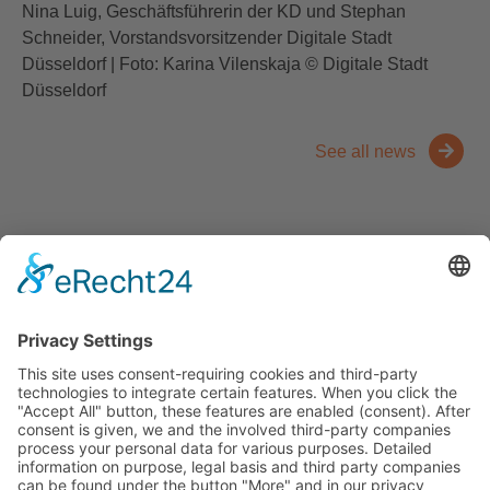
Nina Luig, Geschäftsführerin der KD und Stephan
Schneider, Vorstandsvorsitzender Digitale Stadt
Düsseldorf | Foto: Karina Vilenskaja © Digitale Stadt
Düsseldorf
See all news