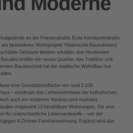
und Moderne
ulgelände an der Friesenstraße, Ecke Konstantinstraße
 ein besonderes Wohnprojekt: Historische Bausubstanz
lgeschützte Gebäude bleiben erhalten, drei Neubauten
Bauabschnitten ein neues Quartier, das Tradition und
n ersten Bauabschnitt hat die städtische WohnBau nun
laden.
fasst eine Grundstücksfläche von rund 2.100
-Haus – einstmals das Lehrerwohnhaus der katholischen
Doch auch ein moderner Neubau wird realisiert.
äuden insgesamt 13 bezahlbare Wohnungen. Sie sind
aum für unterschiedliche Lebensentwürfe – von der
ügigen 4-Zimmer-Familienwohnung. Ergänzt wird das