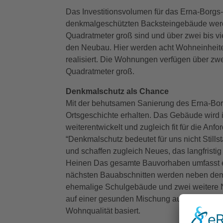
Das Investitionsvolumen für das Erna-Borgs-
denkmalgeschützten Backsteingebäude werde
Quadratmeter groß sind und über zwei bis vie
den Neubau. Hier werden acht Wohneinheit
realisiert. Die Wohnungen verfügen über zwe
Quadratmeter groß.
Denkmalschutz als Chance
Mit der behutsamen Sanierung des Erna-Borg
Ortsgeschichte erhalten. Das Gebäude wird i
weiterentwickelt und zugleich fit für die 
“Denkmalschutz bedeutet für uns nicht Stills
und schaffen zugleich Neues, das langfristi
Heinen Das gesamte Bauvorhaben umfasst e
nächsten Bauabschnitten werden neben dem
ehemalige Schulgebäude und zwei weitere Neu
auf einer gesunden Mischung aus historischer
Wohnqualität basiert.