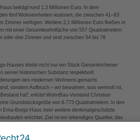
Haus beträgt rund 1,3 Millionen Euro. In dem
n fünf Wohneinheiten realisiert, die zwischen 41–83
r Zimmer verfügen. Weitere 2,1 Millionen Euro fließen in
en mit einer Gesamtwohnfläche von 557 Quadratmetern
i oder drei Zimmer und sind zwischen 54 bis 76
s-Hauses bleibt nicht nur ein Stück Giesenkirchener
n seiner historischen Substanz respektvoll
Anforderungen des modernen Wohnens gemacht.
tand, sondern Aufbruch – wir bewahren, was wertvoll ist,
g Bestand hat”, erklärt WohnBau-Vorstand Christian
ine Grundstücksgröße von 6.773 Quadratmetern. In den
 Erna-Borgs-Haus zwei weitere denkmalgeschützte
bauten errichtet. Ziel ist ein lebendiges Quartier, das
 Identität, moderner Architektur und nachhaltiger