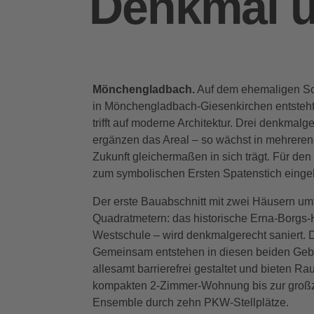
Denkmal 
Mönchengladbach.
Auf dem ehemaligen Sch
in Mönchengladbach-Giesenkirchen entsteht
trifft auf moderne Architektur. Drei denkma
ergänzen das Areal – so wächst in mehreren 
Zukunft gleichermaßen in sich trägt. Für de
zum symbolischen Ersten Spatenstich einge
Der erste Bauabschnitt mit zwei Häusern um
Quadratmetern: das historische Erna-Borgs
Westschule – wird denkmalgerecht saniert. 
Gemeinsam entstehen in diesen beiden Geb
allesamt barrierefrei gestaltet und bieten R
kompakten 2-Zimmer-Wohnung bis zur großz
Ensemble durch zehn PKW-Stellplätze.