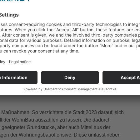
Signal: Wir schaffen nicht nur dringend benötigten
ng als Ganzes. Barrierefreiheit, Denkmalschutz und
Das Ergebnis wird ein Quartier, das sowohl für
erinnen und Bewohner ein Gewinn ist”, so
eres Ziel hebt WohnBau-Vorstand Frank Meier hervor:
es Bauvorhaben besonders reizvoll. Wir investieren hier
ck Lebensqualität und Nachbarschaftskultur.”
t
ner 2023 eingeleiteten Wohnungsbauoffensive, mit der die
f dem Wohnungsbaumarkt etwas entgegensetzen möchte.
 WohnBau Mönchengladbach, die trotz der schwierigen
 vieler privater Bauvorhaben – zu bezahlbaren
 Maßnahmen. So verzichtete die Stadt 2023 darauf, sich
t der WohnBau auszahlen zu lassen. Die dadurch
ung geeigneter Grundstücke, aber auch Mittel aus der
agen der Wohnungsbauoffensive. Diese umfasst neben