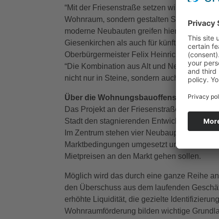
“Mit der Friesenstraße setzen wir ein klares 
Wohnraum, sondern gestalten Stadtentwicklu
moderne Neubauten greifen hier ineinander. 
Giesenkirchen als auch für künftige Bewohn
Oberbürgermeister Felix Heinrichs Ein weit
“Die Kombination aus Alt und Neu macht dies
nicht nur in Steine, sondern auch in ein Stü
Über die Wohnungsbauoffensive der Stad
Das Projekt an der Friesenstraße ist Teil ei
Stadt den stagnierenden Entwicklungen au
Im Zentrum stehen vier Neubauprojekte der
Marktbedingungen umgesetzt und – entgegen
Mietpreisen an den Markt gehen sollen.
Möglich wird das durch eine ganze Reihe an
den Überschuss aus dem laufenden Geschäf
erhöhte Liquidität, die gezielte Identifizier
Wohnraumförderung bilden wichtige Grundl