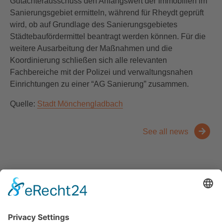
Gutachterausschuss den Anfangswert der Immobilien im
Sanierungsgebiet ermitteln, während für Rheydt geprüft
wird, ob auf Grundlage des Sanierungsgebietes
Städtebaufördermittel beantragt werden können. Für die
weitere Ausarbeitung der Maßnahmen und die
Koordinierung schließen sich alle relevanten
Fachbereiche mit der Polizei und verwaltungsnahen
Einrichtungen zu einer “AG Sanierung” zusammen.
Quelle:
Stadt Mönchengladbach
See all news