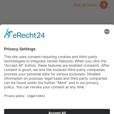
See all news
Contact
Trade fairs
Facts and figures
Downloads
Think
About us
Der Niederrhein
News
Key industries