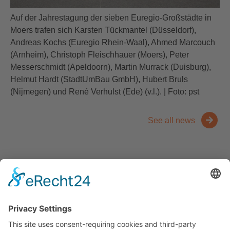
Auf der Jahrestagung der sieben Euregio-Großstädte in
Moers trafen sich Karsten Tückmantel (Düsseldorf),
Andreas Kochs (Euregio Rhein-Waal), Ahmed Marcouch
(Arnheim), Christoph Fleischhauer (Moers), Peter
Messerschmidt (Apeldoorn), Martin Murrack (Duisburg),
Helmut Hardt (StadtUmBau GmbH), Hubert Bruls
(Nijmegen) und René Verhulst (Ede) (v.l.). | Foto: pst
See all news