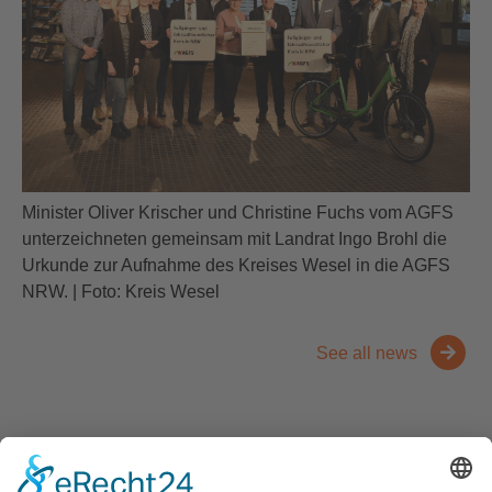
Minister Oliver Krischer und Christine Fuchs vom AGFS
unterzeichneten gemeinsam mit Landrat Ingo Brohl die
Urkunde zur Aufnahme des Kreises Wesel in die AGFS
NRW. | Foto: Kreis Wesel
See all news