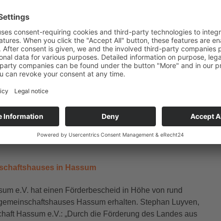
den.“
.V.“: „Als sich der Verein ‚Wir für Wemb e.V.‘ im Jahr
, unser Dorf Wemb in eine gute und lebenswerte Zukunft
t ein weiterer Baustein in unserer Zielsetzung. Hiervon
en Radfahrer und Wanderer profitieren. Gleichzeitig
durch die Sitzmöglichkeiten, die zu einer kleinen Rast
 Info-Tafeln. Darauf wird das Thema „von der Industrie
der Flächen und darin angesiedelte Flora und Fauna –
erung und die Umsetzung des Bauprojekts wird der
rke in die analoge und digitale Kartografie
itendes Ausflugsziel für Wanderer und Radfahrer in den
schaftshauses in Hassum
ssum e.V. hat einen Förderbescheid in Höhe von rund
fgemeinschaftshauses Hassum erhalten. Stephan Luyven,
schaft Hassum e.V.: „Durch die Förderung des Landes aus