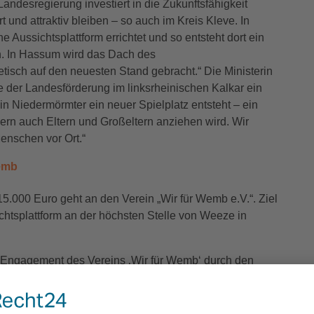
andesregierung investiert in die Zukunftsfähigkeit
t und attraktiv bleiben – so auch im Kreis Kleve. In
Aussichtsplattform errichtet und so entsteht dort ein
on. In Hassum wird das Dach des
isch auf den neuesten Stand gebracht.“ Die Ministerin
lfe der Landesförderung im linksrheinischen Kalkar ein
 in Niedermörmter ein neuer Spielplatz entsteht – ein
dern auch Eltern und Großeltern anziehen wird. Wir
Menschen vor Ort.“
Wemb
5.000 Euro geht an den Verein „Wir für Wemb e.V.“. Ziel
chtsplattform an der höchsten Stelle von Weeze in
s Engagement des Vereins ‚Wir für Wemb‘ durch den
 gewürdigt wird“, so Georg Koenen, Bürgermeister der
sten Punkt in Wemb wird nicht nur unsere Gemeinde
igkeitsgefühl stärken. Ich bin gespannt auf die