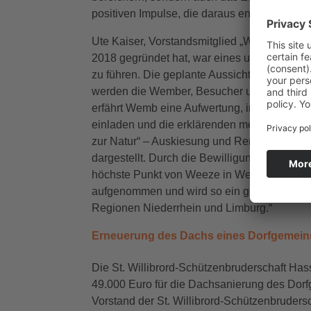
positiven Impulse, die daraus entstehen wer
Ute Kaiser, Vorstandsmitglied „Wir für Wemb e
2018 gegründet hat, war eines unserer Ziele
zu führen. Die geplante Aussichtsplattform is
werden die Wember, Besucher und touristisch
erfährt Wemb eine Aufwertung, insbesondere 
einladen und die erklärenden mehrsprachigen
zur Natur“ – Auskiesung und Renaturierung 
dargestellt. Durch die Bewilligung der Förd
höchste Punkt von Weeze in Wemb als Landma
aufgenommen und wird so ein grenzüberschre
Regionen Niederrhein und Limburg.“
Erneuerung des Dachs eines Dorfgemein
Die St. Willibrord-Schützenbruderschaft Ha
49.000 Euro für die Dachsanierung des Dor
Vorstand der St. Willibrord-Schützenbruder