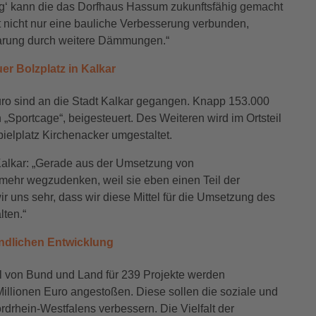
g‘ kann die das Dorfhaus Hassum zukunftsfähig gemacht
t nicht nur eine bauliche Verbesserung verbunden,
parung durch weitere Dämmungen.“
er Bolzplatz in Kalkar
ro sind an die Stadt Kalkar gegangen. Knapp 153.000
„Sportcage“, beigesteuert. Des Weiteren wird im Ortsteil
ielplatz Kirchenacker umgestaltet.
t Kalkar: „Gerade aus der Umsetzung von
ht mehr wegzudenken, weil sie eben einen Teil der
r uns sehr, dass wir diese Mittel für die Umsetzung des
ten.“
ändlichen Entwicklung
el von Bund und Land für 239 Projekte werden
illionen Euro angestoßen. Diese sollen die soziale und
Nordrhein-Westfalens verbessern. Die Vielfalt der