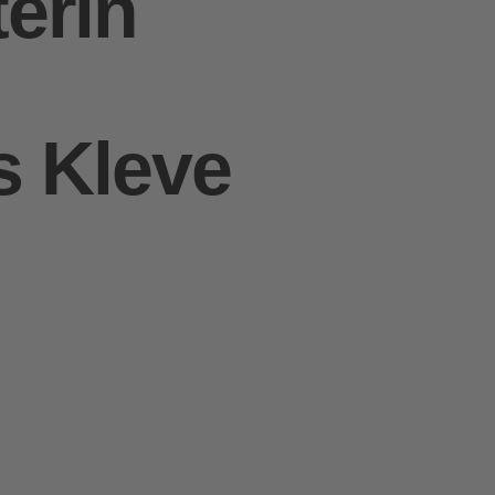
erin
s Kleve