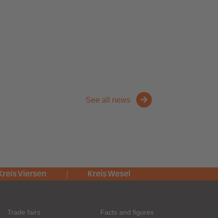
See all news
Trade fairs
Facts and figures