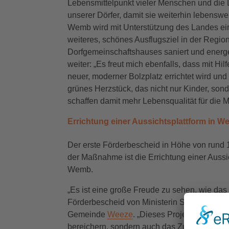
Lebensmittelpunkt vieler Menschen und die L
unserer Dörfer, damit sie weiterhin lebenswer
Wemb wird mit Unterstützung des Landes eine 
weiteres, schönes Ausflugsziel in der Regi
Dorfgemeinschaftshauses saniert und energet
weiter: „Es freut mich ebenfalls, dass mit Hi
neuer, moderner Bolzplatz errichtet wird und
grünes Herzstück, das nicht nur Kinder, son
schaffen damit mehr Lebensqualität für die 
Errichtung einer Aussichtsplattform in 
Der erste Förderbescheid in Höhe von rund 1
der Maßnahme ist die Errichtung einer Aussi
Wemb.
„Es ist eine große Freude zu sehen, wie da
Förderbescheid von Ministerin Silke Gorißen
Gemeinde
Weeze
. „Dieses Projekt am höch
bereichern, sondern auch das Zusammengehör