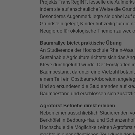
Projekts TransRegINT, fesselte die Aufmerks
indem sie auf anschauliche Weise die Grundl
Besonderes Augenmerk legte sie dabei auf d
Grundstein gelegt, Kinder frühzeitig für die 
Neugierde für ökologische Themen zu weck
Baumrallye bietet praktische Übung
An Studierende der Hochschule Rhein-Waal
Sustainable Agriculture richtete sich das An
Kleve durchgeführt wurde. Der Forstgarten 
Baumbestand, darunter eine Vielzahl botani
einem Teil ein Obstbaum-Arboretum angelegt
Und so erkundeten die Studierenden auf krea
Baumbestand und erschlossen sich zusätzl
Agroforst-Betriebe direkt erleben
Neben einer ausschließlich Studierenden vo
Berkhöfel in Bedburg-Hau und Schanzenhof in
Hochschule die Möglichkeit einen Agroforst z
machte in einer öffentlichen Tour durch den 