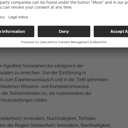
 Streuobstwiesen
Dr. Florian Wichern von der HSRW und Dr. Stefanie
 dem Workshop „Boden in Streuobstwiesen“ für
nis von Böden. Die Teilnehmenden trafen sich auf einer
tieften sie ihr Verständnis für die Bedeutung des Bodens
er Agroforst Sommerwoche erfolgreich der
ssaten zu erreichen. Von der Einführung in
 bis zum Expertenaustausch und in die Tiefe gehenden
rschiedenen Wissens- und Kompetenzniveaus
die Teilnehmenden zu, die insbesondere die
 Veranstaltungen lobten.
derrhein: Innovation, Nachhaltigkeit, Teilhabe
on der Region Niederrhein: Innovation, Nachhaltigkeit,