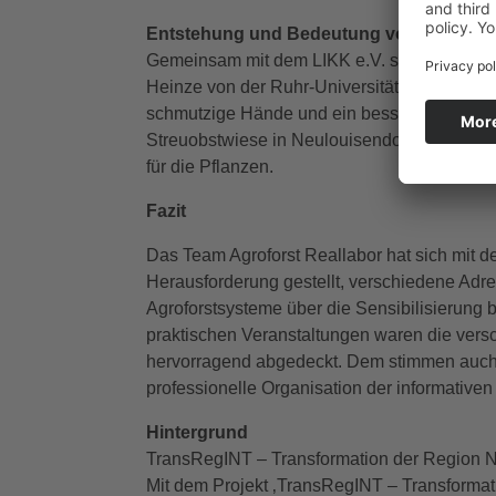
Entstehung und Bedeutung von Böden in
Gemeinsam mit dem LIKK e.V. sorgten Prof. 
Heinze von der Ruhr-Universität Bochum in
schmutzige Hände und ein besseres Verständ
Streuobstwiese in Neulouisendorf. Dabei ver
für die Pflanzen.
Fazit
Das Team Agroforst Reallabor hat sich mit d
Herausforderung gestellt, verschiedene Adre
Agroforstsysteme über die Sensibilisierung
praktischen Veranstaltungen waren die ve
hervorragend abgedeckt. Dem stimmen auch 
professionelle Organisation der informativen
Hintergrund
TransRegINT – Transformation der Region Nie
Mit dem Projekt ‚TransRegINT – Transformati