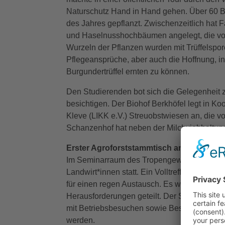
Naturschutz Hand in Hand gehen. Über 60 
des Jahres gepflanzt. Zwischenzeitlich hat 
und Haselnusshochbäumen angelegt, die v
Wurzeln der Pflanzen wurden mit Trüffelspo
Pflegeansprüche, aber auch die Hoffnung, i
Burgundertrüffel ernten zu können.
Den Studierenden bot sich die Gelegenheit z
besichtigen. Der Biohof Berkhöfel legt in Ko
Kleve (LIKK e.V.) Streuobstwiesen an, die 
Schanzenhof hat neben der Milchviehhaltung Ag
Erster Agroforststammtisch am Niederrhe
Im Seminarraum des Tropengewächshauses fa
Landwirt*innen statt. Ein Volltreffer: Rund 2
für einen regen Austausch. Es wurden Fragen
Herausforderungen geteilt. Der Stammtisch s
mit Betriebsbesuchen sowie Besichtigungen 
werden.