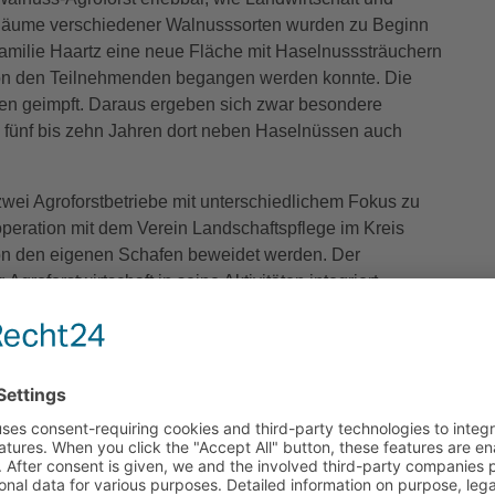
Bäume verschiedener Walnusssorten wurden zu Beginn
Familie Haartz eine neue Fläche mit Haselnusssträuchern
on den Teilnehmenden begangen werden konnte. Die
ren geimpft. Daraus ergeben sich zwar besondere
n fünf bis zehn Jahren dort neben Haselnüssen auch
wei Agroforstbetriebe mit unterschiedlichem Fokus zu
operation mit dem Verein Landschaftspflege im Kreis
von den eigenen Schafen beweidet werden. Der
roforstwirtschaft in seine Aktivitäten integriert.
in
nd am 7. Juni der erste Agroforst-Stammtisch für
5 Personen aus der landwirtschaftlichen Praxis trafen sich
 gestellt und beantwortet, Erfolge, Ideen und
oll in zweimonatlichem Turnus fortgeführt werden und
künftiger Agroforstflächen in der Region verbunden