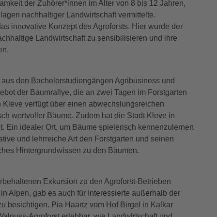
amkeit der Zuhörer*innen im Alter von 8 bis 12 Jahren,
agen nachhaltiger Landwirtschaft vermittelte.
as innovative Konzept des Agroforsts. Hier wurde der
nachhaltige Landwirtschaft zu sensibilisieren und ihre
en.
 aus den Bachelorstudiengängen Agribusiness und
gebot der Baumrallye, die an zwei Tagen im Forstgarten
in Kleve verfügt über einen abwechslungsreichen
sch wertvoller Bäume. Zudem hat die Stadt Kleve in
. Ein idealer Ort, um Bäume spielerisch kennenzulernen.
tive und lehrreiche Art den Forstgarten und seinen
iches Hintergrundwissen zu den Bäumen.
rbehaltenen Exkursion zu den Agroforst-Betrieben
 Alpen, gab es auch für Interessierte außerhalb der
u besichtigen. Pia Haartz vom Hof Birgel in Kalkar
Walnuss-Agroforst erlebbar, wie Landwirtschaft und