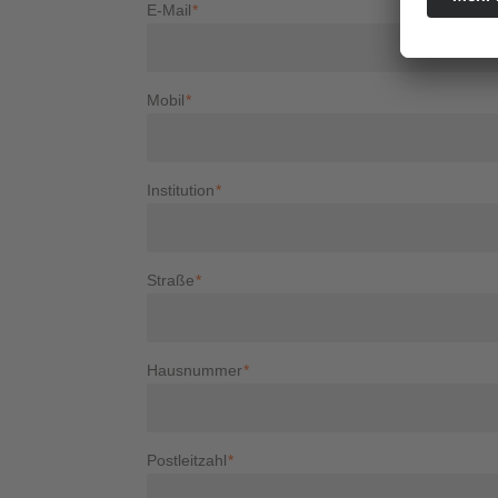
E-Mail
*
Mobil
*
Institution
*
Straße
*
Hausnummer
*
Postleitzahl
*