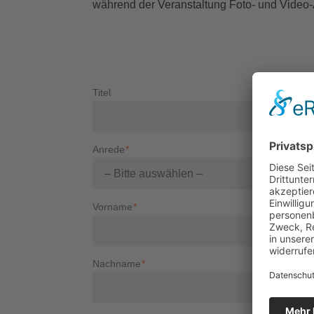
während der Veranstaltung Foto- und Vide
Titel
Anrede
*
Vorname
*
Nachname
*