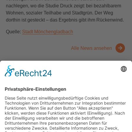
nachlegen, wo die Studie Druck zeigt: bei bezahlbarem
Wohnen, sozialer Teilhabe und Stadtgrün. Der Weg
dorthin ist gesteckt – das Ergebnis gibt ihm Rückenwind.
Quelle:
Stadt Mönchengladbach
Alle News ansehen