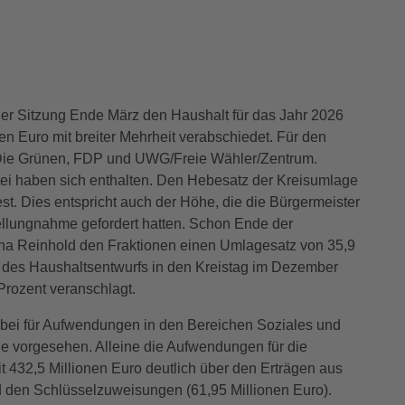
ner Sitzung Ende März den Haushalt für das Jahr 2026
n Euro mit breiter Mehrheit verabschiedet. Für den
Die Grünen, FDP und UWG/Freie Wähler/Zentrum.
tei haben sich enthalten. Den Hebesatz der Kreisumlage
est. Dies entspricht auch der Höhe, die die Bürgermeister
ellungnahme gefordert hatten. Schon Ende der
na Reinhold den Fraktionen einen Umlagesatz von 35,9
 des Haushaltsentwurfs in den Kreistag im Dezember
rozent veranschlagt.
abei für Aufwendungen in den Bereichen Soziales und
e vorgesehen. Alleine die Aufwendungen für die
t 432,5 Millionen Euro deutlich über den Erträgen aus
d den Schlüsselzuweisungen (61,95 Millionen Euro).