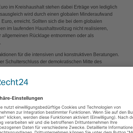
o im Kreishaushalt stehen dabei Erträge von lediglich
tsausgleich wird durch einen globalen Minderaufwand
n Euro, erreicht. Sollten sich die bei dem globalen
 im laufenden Haushaltsvollzug nicht realisieren,
r allgemeinen Rücklage entnommen oder als
.
ktionen für die intensiven und konstruktiven Beratungen.
cher Schulterschluss der demokratischen Mitte des
 auch noch eine Pflicht des Kreises zur Aufstellung
nnte nur gelingen, weil alle Seiten in den letzten Tagen
in, die deutlich macht, dass ein dauerhafter Ausgleich
klage nicht möglich ist. „Wir brauchen defacto neue
altssicherung des Kreises und der Kommunen kurz-,
Reinhold voraus.
ie Fraktionen auch die aus dem Finanzausschuss
bei wurden unter anderem Mittel in Höhe von 44 000
 eines Sozialplans, ein befristetes Stellenmoratorium, die