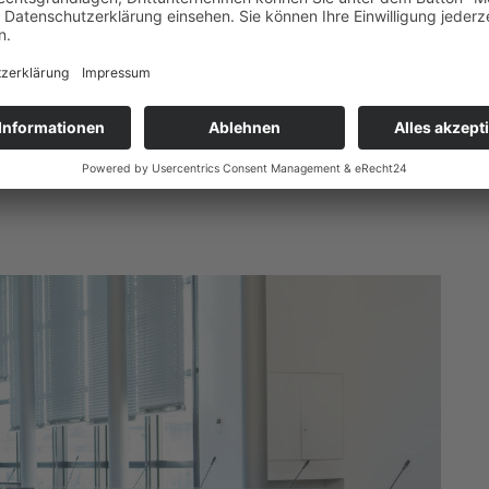
u besetzenden Stabsstelle Fördermittelmanagement,
ür die Stärkung der IT-Sicherheit, die Einrichtung eines
ür die Fortführung der Katzenkastrationsprogramme, für
ereins Interkulturelle Projekthelden und wassersparende
usätzliche Mittel stellte der Kreistag auch für die
lfsorganisationen sowie eine kreisweite Übung der
nd die Neuauflage der Wohnungsbedarfsanalyse für den