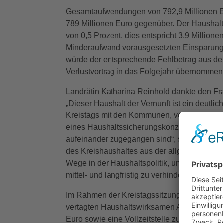
Gesamtaufwendungen von 792,9 Millionen Eur
789 Millionen Euro gegenüber. Der Haushal
von 0,5 Prozent, dies entspricht 3,9 Millione
Minderaufwand vorausgesetzten Einsparungen
würde der entsprechende Fehlbetrag aus de
Verlustvortrag in das Folgejahr übernommen
Landrätin Katharina Reinhold dankte den Fra
„Dieser Haushalt der Vernunft ist ein deutli
Kreistags mit den Kommunen, verhindert aber
eines Haushaltssicherungskonzeptes. Dies ko
aufeinander zugegangen sind“, so die Landrät
des Kreishaushaltes aus der allgemeinen Rüc
Wege in der Haushaltspolitik, um die Haush
mittel- und langfristig zu verhindern“, blickt 
Im Rahmen der Kreistagssitzung berieten d
vertagten Haushaltswirksamen Anträge. Hier
Euro sowie eine Vollzeitstelle zur Erstellung