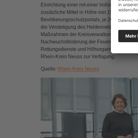
Einrichtung einer mit einer Vollzeitstelle z
zusätzliche Mittel in Höhe von 150 000 Euro f
Bevölkerungsschutzportals, je 20 000 Euro f
die Verstetigung des Heldennetzwerks des V
Maßnahmen der Kreisverwaltung eingestellt. Z
Nachwuchsförderung der Feuerwehren und Hi
Rettungsdienste und Hilfsorganisationen u
Rhein-Kreis Neuss zur Verfügung.
Quelle:
Rhein-Kreis Neuss