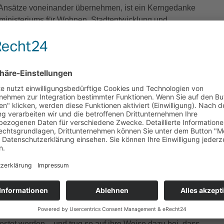
Ansätze voneinander übernehmen, ist ein Kerngedanke
ministeriums für Wohnen, Stadtentwicklung und
 von 73 Modellkommunen finanziell unterstützt wird. Im
sichtbar gemacht und der Austausch rund um konkrete
 Aussteller präsentierten hier unter anderem Sensoren,
hrsströme datenschutzkonform zu erfassen, Technik für
ohnen, mit deren Hilfe unter anderem eilige
 werden sollen. Doch nicht nur Hardware bestimmte das
tegische Ansätze wurden präsentiert. Von KI-Agenten über
lling“), das der Rhein-Kreis Neuss mit demjenigen der
ll, bis hin zur StadtApp, für die Mönchengladbach in
möchte. Das konstante Brummen und Summen im
gten Gesprächen – und einigen tierischen Teilnehmern.
tsprechender Sensorik zur Messstation werden, um
prognostizieren. Zumindest virtuell vertreten war Biene
ndern spielerisch die Natur und das Thema
, aber ebenso sympathisch ist der kleine Vitus. So heißt
 demnächst auf ihrer Website anbieten wird. Die KI-
tet werden – und trug so auf ihre Weise dazu bei, dass