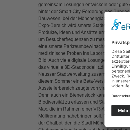
gemeinsam Lösungen entwickeln oder gute 
hinter der Smart-City-Förderung des Bundes
Bauwesen, bei der Mönchengladbach als eine
Expo-Bereich wird smarte Stadtentwicklung 
Produkte, Ideen und Ansätze ermöglicht. Die
um Besucherfrequenzen zu messen und Verke
eine smarte Parkraumbewirtschaftung oder Dr
medizinische Proben ins Labor transportiert
Bild. Auch viele digitale Lösungen und stra
das virtuelle 3D-Stadtmodell („digitaler Zwi
Neusser Stadtverwaltung zusammenbringen wi
diesem Sommer eine Beta-Version testen 
Ausstellerbereich zeugte von vielen angere
Denn auch ein Bienenstock kann mithilfe en
Biodiversität zu erfassen und Starkregen zu 
Max, die im Rahmen einer VR-Anwendung Ki
Mülltrennung nahebringen soll. Nicht tierisch
der Chatbot, den die Stadt Mönchengladbach
Chatanwendung konnte auf dem Summit getes