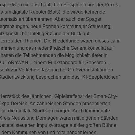
rspektiven mit anschaulichen Beispielen aus der Praxis.
a um digitale Roboter (Bots), die wiederkehrende,
automatisiert übernehmen. Aber auch der Spagat
n Begrenzungen, neue Formen kommunaler Steuerung,
z künstlicher Intelligenz und der Blick auf
rten zu den Themen. Die Niederlande waren dieses Jahr
ternehmen und das niederländische Generalkonsulat auf
atten die Teilnehmenden die Möglichkeit, tiefer in
 zu LoRaWAN – einem Funkstandard für Sensoren –
ensorik zur Verkehrserfassung bei Großveranstaltungen
en Stadtentwicklung besprochen und das „KI-Seepferdchen“
erzstück des jährlichen „Gipfeltreffens“ der Smart-City-
Expo-Bereich. An zahlreichen Ständen präsentierten
 für die digitale Stadt von morgen. Auch kommunale
-Kreis Neuss und Dormagen waren mit eigenen Ständen
ettetal steuerten Impulsvorträge auf der großen Bühne
bei dem Kommunen von und miteinander lernen,