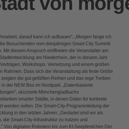
Stadt von morg
Vorarbeit, darauf kann ich aufbauen“, „Morgen fange ich
 die Besuchenden vom diesjährigen Smart City Summit
Mit diesem Anspruch eröffneten die Veranstalter am
Stadtentwicklung am Niederrhein, der in diesem Jahr
s Vorträgen, Workshops, Vernetzung und einem großen
n Rahmen. Dass sich die Veranstaltung als feste Größe
 zeigten die gut gefüllten Reihen und das rege Treiben
in der NEW Box im Nordpark. „Datenbasierte
dungen“, skizzierte Mönchengladbachs
edanken smarter Städte, in denen Daten für konkrete
zt werden sollen. Die Smart-City-Programmleitung der
cklung in den letzten Jahren: „Gestartet sind wir als
m, die Smart-City-Infrastruktur zu nutzen und
 Von digitalen Robotern bis zum KI-Seepferdchen Der