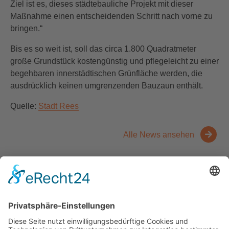
Ziel ist es, dieses städtebauliche Projekt mit dieser
Maßnahme einen entscheidenden Schritt nach vorne zu
bringen.“
Bis es so weit ist, soll das circa 1.800 Quadratmeter
große Grundstück kostengünstig und pflegeleicht zu einer
begehbaren innerstädtischen Grünfläche werden, die
ausdrücklich keinen umgrenzenden Bauzaun enthält.
Quelle:
Stadt Rees
Alle News ansehen