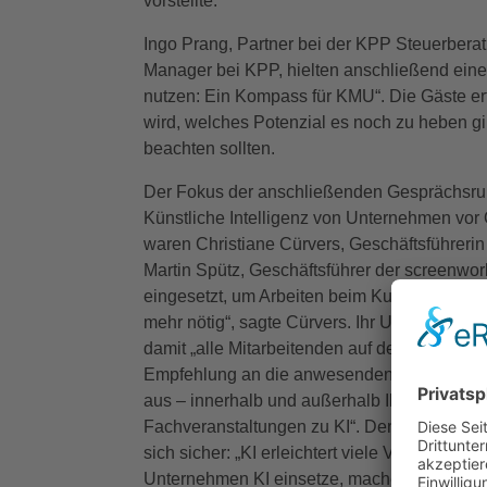
vorstellte.
Ingo Prang, Partner bei der KPP Steuerberat
Manager bei KPP, hielten anschließend einen
nutzen: Ein Kompass für KMU“. Die Gäste er
wird, welches Potenzial es noch zu heben g
beachten sollten.
Der Fokus der anschließenden Gesprächsrund
Künstliche Intelligenz von Unternehmen vor O
waren Christiane Cürvers, Geschäftsführeri
Martin Spütz, Geschäftsführer der screenwo
eingesetzt, um Arbeiten beim Kunden zu doku
mehr nötig“, sagte Cürvers. Ihr Unternehmen 
damit „alle Mitarbeitenden auf den gleichen 
Empfehlung an die anwesenden Unternehmer
aus – innerhalb und außerhalb Ihrer Branch
Fachveranstaltungen zu KI“. Denn, so Cürvers
sich sicher: „KI erleichtert viele Vorgänge, 
Unternehmen KI einsetze, mache es sich auch