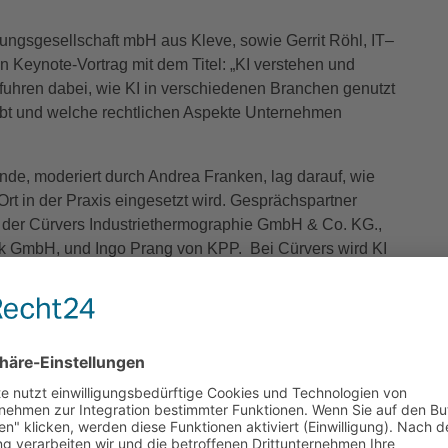
ungsgesellschaft mbH aus Kleve, sowie Gerrit Röhl, IT–
 Keynote-Vortrag mit dem Titel: „KI verstehen und
fuhren dabei, wie KI in verschiedenen Branchen genutzt
ibt und welche rechtlichen Aspekte Unternehmen
e, moderiert durch Andrea Franken, lag darauf, wie
rt in der Praxis eingesetzt wird. Gesprächspartner
n der Cürvers Industriethermographie GmbH & Co. KG.,
rk GmbH, und Ingo Prang von KPP. Bei Cürvers wird KI
mentieren. „Der Dreifachdurchschlag ist heute nicht
hat Schulungen zu Künstlicher Intelligenz durchgeführt,
Stand gebracht werden“, erläuterte Cürvers. Ihre
innen und Unternehmer: „Tauschen Sie sich über KI
e, nutzen sie Schulungen und besuchen die
: „KI ist das Hier und Jetzt!“ Ingo Prang von KPP ist
sie ersetzt aber nicht den Menschen.“ Wenn ein
 attraktiv für Jobsuchende. Die Digitalagentur