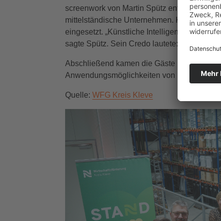
screenwork von Martin Spütz entwickelt Webs
mittelständische Unternehmen. KI wird in s
eingesetzt. „Künstliche Intelligenz eignet s
sagte Spütz. Sein Credo lautete: „Die KI ma
Abschließend kamen die Gäste bei Kaffee un
Anwendungsmöglichkeiten von KI ins Gesp
Quelle:
WFG Kreis Kleve