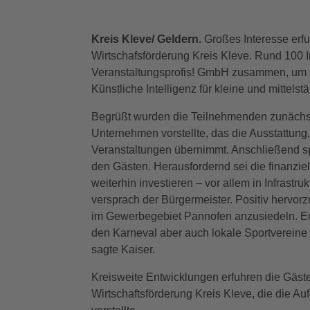
Kreis Kleve/ Geldern.
Großes Interesse erf
Wirtschafsförderung Kreis Kleve. Rund 100 
Veranstaltungsprofis! GmbH zusammen, um si
Künstliche Intelligenz für kleine und mittels
Begrüßt wurden die Teilnehmenden zunächst
Unternehmen vorstellte, das die Ausstattun
Veranstaltungen übernimmt. Anschließend sp
den Gästen. Herausfordernd sei die finanziel
weiterhin investieren – vor allem in Infrastr
versprach der Bürgermeister. Positiv hervo
im Gewerbegebiet Pannofen anzusiedeln. Erf
den Karneval aber auch lokale Sportvereine u
sagte Kaiser.
Kreisweite Entwicklungen erfuhren die Gäste
Wirtschaftsförderung Kreis Kleve, die die Au