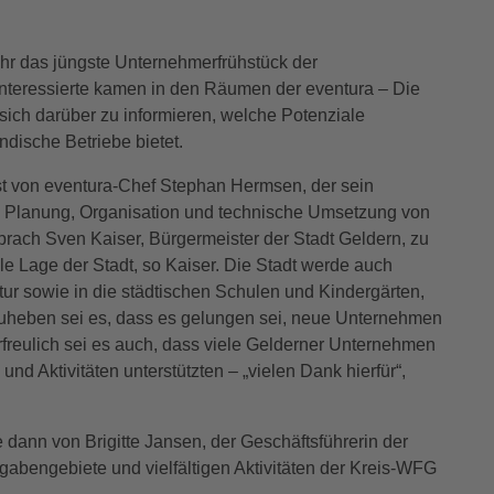
uhr das jüngste Unternehmerfrühstück der
Interessierte kamen in den Räumen der eventura – Die
ch darüber zu informieren, welche Potenziale
tändische Betriebe bietet.
 von eventura-Chef Stephan Hermsen, der sein
g, Planung, Organisation und technische Umsetzung von
rach Sven Kaiser, Bürgermeister der Stadt Geldern, zu
le Lage der Stadt, so Kaiser. Die Stadt werde auch
uktur sowie in die städtischen Schulen und Kindergärten,
rzuheben sei es, dass es gelungen sei, neue Unternehmen
reulich sei es auch, dass viele Gelderner Unternehmen
nd Aktivitäten unterstützten – „vielen Dank hierfür“,
 dann von Brigitte Jansen, der Geschäftsführerin der
fgabengebiete und vielfältigen Aktivitäten der Kreis-WFG