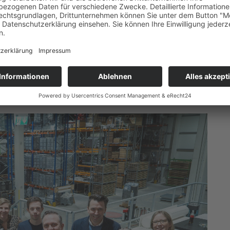
eiten und digitale Lösungen für kleine und
einem Unternehmen vor allem zur Softwarenentwicklung
ich für Unternehmen bei sehr vielen Standardprozesse“,
cht. Der Mensch entscheidet.“
d belegten Brötchen noch untereinander über die
räch.