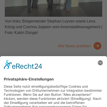
Von links: Bürgermeister Stephan Luyven sowie Lena
König und Corinna Joppien vom Innenstadtmanagement |
Foto: Katrin Düngel
Alle News ansehen