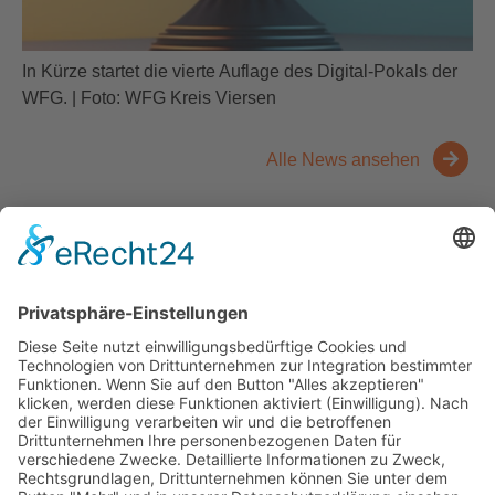
In Kürze startet die vierte Auflage des Digital-Pokals der
WFG. | Foto: WFG Kreis Viersen
Alle News ansehen