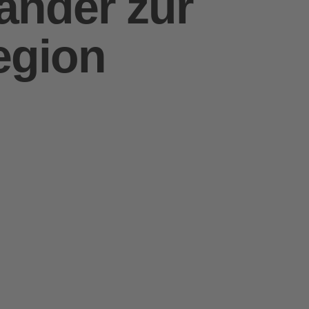
nander zur
egion