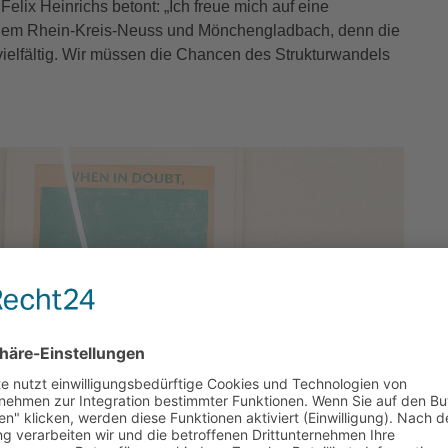
ix Heinrichs betont: „Ich freue mich auf eine
dem Rhein-Kreis-Neuss und Mönchengladbach, denn die
elfältig. Wir müssen die Chancen des Strukturwandels