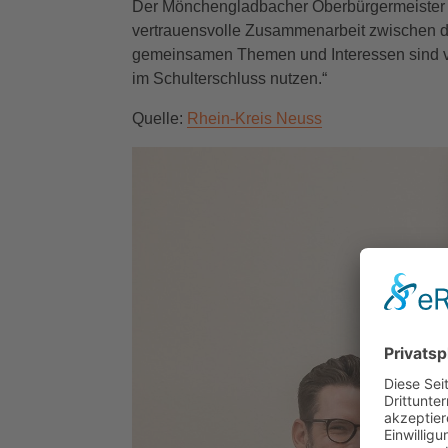
Der Mönchengladbacher Oberbürgermeister Fel
vertrauensvolle Zusammenarbeit zwischen 
gemeinsamen Themen und Interessen sind vi
im Schulterschluss nutzen.“
Quelle:
Rhein-Kreis Neuss