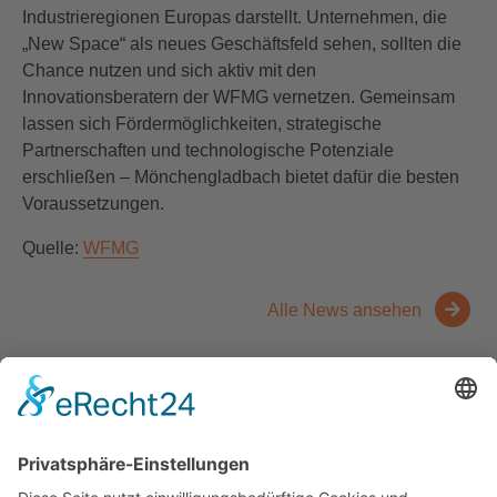
Industrieregionen Europas darstellt. Unternehmen, die
„New Space“ als neues Geschäftsfeld sehen, sollten die
Chance nutzen und sich aktiv mit den
Innovationsberatern der WFMG vernetzen. Gemeinsam
lassen sich Fördermöglichkeiten, strategische
Partnerschaften und technologische Potenziale
erschließen – Mönchengladbach bietet dafür die besten
Voraussetzungen.
Quelle:
WFMG
Alle News ansehen