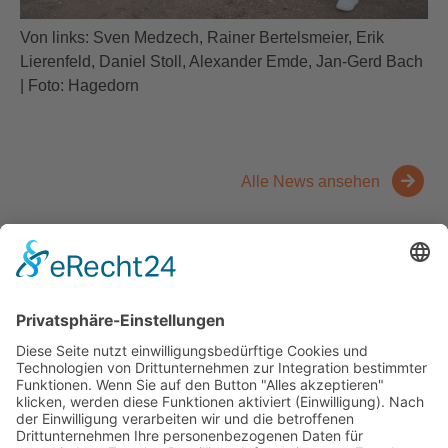
Von links: Sven Medzech, Rainer Bertelsmeier, Erik
Lierenfeld, Daniel Stoll, Alexander Emde, Jan-Gerd Bach
| Foto: Hagedorn
Alle News ansehen