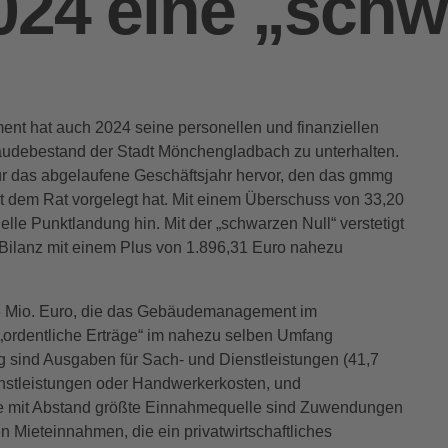
024 eine „schw
 hat auch 2024 seine personellen und finanziellen
udebestand der Stadt Mönchengladbach zu unterhalten.
ür das abgelaufene Geschäftsjahr hervor, den das gmmg
 dem Rat vorgelegt hat. Mit einem Überschuss von 33,20
ielle Punktlandung hin. Mit der „schwarzen Null“ verstetigt
e Bilanz mit einem Plus von 1.896,31 Euro nahezu
6 Mio. Euro, die das Gebäudemanagement im
 „ordentliche Erträge“ im nahezu selben Umfang
sind Ausgaben für Sach- und Dienstleistungen (41,7
enstleistungen oder Handwerkerkosten, und
ie mit Abstand größte Einnahmequelle sind Zuwendungen
en Mieteinnahmen, die ein privatwirtschaftliches