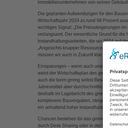
Immobilienunternehmen von seinen Gebäude
Die geplanten Aufwendungen für den Bauunt
Wirtschaftsjahr 2024 zu rund 98 Prozent ausg
wichtiges Signal: „Die Preissteigerungen im
verlangsamt. Der wesentliche Grund für di
Instandhaltungsarbeiten, die wir 2024 auf de
„Angesichts knapper Ressourcen und eines h
müssen wir auch in Zukunft klar priorisieren
Einsparungen – wenn auch unerwünschte – g
weist der Wirtschaftsplan des gmmg für das 
auch die beim gmmg selbst Beschäftigten Re
Jahresmittel aber durchschnittlich nur 281 
deshalb im Lagebericht des gmmg auch als p
komplexere Bauvorgaben, steigende Energie
ein anhaltend hoher Instandhaltungsbedarf.
Chancen bestehen für das gmmg beispielswe
durch Desk Sharing oder in der Optimierung