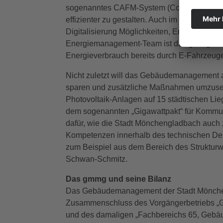
sogenanntes CAFM-System (Computer Aided F
effizienter zu gestalten. Auch im Bereich d
Digitalisierung Möglichkeiten, Energiekoste
Energiemanagement-Team ist das gmmg aktiv
Energieverbrauch bereits durch E-Fahrzeu
Nicht zuletzt will das Gebäudemanagement a
sparen und zusätzliche Maßnahmen umzusetzen
Photovoltaik-Anlagen auf 15 städtischen Lieg
dem sogenannten „Gigawattpakt“ für Kommune
dafür, wie die Stadt Mönchengladbach auch z
Kompetenzen innerhalb des technischen Deze
zum Beispiel aus dem Bereich des Strukturw
Schwan-Schmitz.
Das gmmg und seine Bilanz
Das Gebäudemanagement der Stadt Mönchen
Zusammenschluss des Vorgängerbetriebs „
und des damaligen „Fachbereichs 65, Gebä