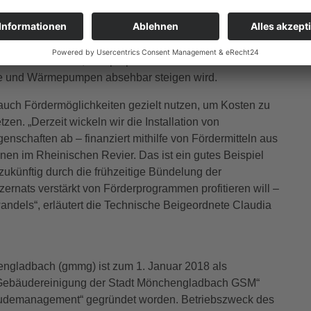
acility Management) eingeführt, um interne Abläufe
er Gebäudeautomation ergeben sich durch die
n zu senken. Mit einem eigens gegründeten
 darum bemüht, Einsparpotentiale zu nutzen. Zumal der
ge und Wärmepumpen absehbar steigen wird.
uch Fördermöglichkeiten gezielt nutzen, um Kosten zu
. „Derzeit wickeln wir die Installation von
enschaften ab – finanziert mithilfe von Fördermitteln aus
n im Rheinischen Revier. Das ist ein gutes Beispiel
ukünftig durch die frühzeitige Bündelung der
rnats verstärkt von Förderprogrammen profitieren will –
andels“, erläutert die Technische Beigeordnete Claudia
gladbach (gmmg) ist zum 1. Januar 2018 als
Gebäudereinigung der Stadt Mönchengladbach GSM“
udemanagement“ gegründet worden. Betriebszweck des