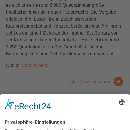
es sich um eine rund 6.000 Quadratmeter große
Freifläche hinter der neuen Feuerwache. Die Vergabe
erfolgt in drei Losen. Beim Zuschlag werden
Kaufpreisangebot und Konzept berücksichtigt. Am Inrath
geht es um eine Fläche an der Inrather Straße kurz vor
der Kreuzung mit dem Flünnertzdyk. Hier steht ein rund
1.250 Quadratmeter großes Grundstück für eine
Bebauung mit einem Mehrfamilienhaus zum Verkauf.
Quelle:
Stadt Krefeld
Alle News ansehen