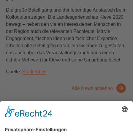
Die große Beteiligung und der lebendige Austausch beim
Kolloquium zeigen: Die Landesgartenschau Kleve 2029
bewegt – neben den vielen interessierten Menschen in
der Region auch die relevanten Fachleute. Mit viel
Engagement, frischen Ideen und fachlicher Expertise
arbeiten alle Beteiligten daran, ein Gelände zu gestalten,
das auch über das Veranstaltungsjahr hinaus einen
echten Mehrwert für Kleve und seine Umgebung bietet.
Quelle:
Stadt Kleve
Alle News ansehen