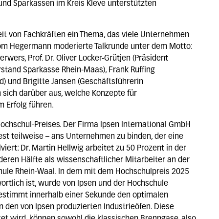
und Sparkassen im Kreis Kleve unterstützten
eit von Fachkräften ein Thema, das viele Unternehmen
Tom Hegermann moderierte Talkrunde unter dem Motto:
wers, Prof. Dr. Oliver Locker-Grütjen (Präsident
rstand Sparkasse Rhein-Maas), Frank Ruffing
) und Brigitte Jansen (Geschäftsführerin
n sich darüber aus, welche Konzepte für
 Erfolg führen.
 Hochschul-Preises. Der Firma Ipsen International GmbH
dest teilweise – ans Unternehmen zu binden, der eine
iert: Dr. Martin Hellwig arbeitet zu 50 Prozent in der
eren Hälfte als wissenschaftlicher Mitarbeiter an der
chule Rhein-Waal. In dem mit dem Hochschulpreis 2025
ortlich ist, wurde von Ipsen und der Hochschule
estimmt innerhalb einer Sekunde den optimalen
n den von Ipsen produzierten Industrieöfen. Diese