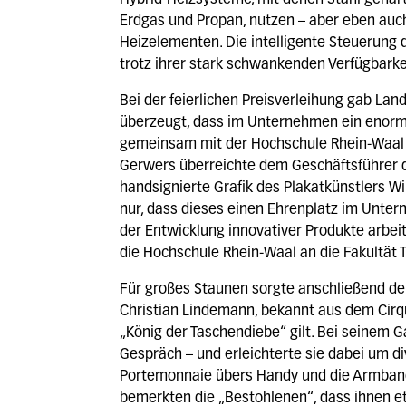
Hybrid-Heizsysteme, mit denen Stahl gehärt
Erdgas und Propan, nutzen – aber eben auch
Heizelementen. Die intelligente Steuerung 
trotz ihrer stark schwankenden Verfügbark
Bei der feierlichen Preisverleihung gab Lan
überzeugt, dass im Unternehmen ein enorm
gemeinsam mit der Hochschule Rhein-Waal t
Gerwers überreichte dem Geschäftsführer d
handsignierte Grafik des Plakatkünstlers W
nur, dass dieses einen Ehrenplatz im Unter
der Entwicklung innovativer Produkte arbei
die Hochschule Rhein-Waal an die Fakultät Te
Für großes Staunen sorgte anschließend de
Christian Lindemann, bekannt aus dem Cirqu
„König der Taschendiebe“ gilt. Bei seinem G
Gespräch – und erleichterte sie dabei um di
Portemonnaie übers Handy und die Armband
bemerkten die „Bestohlenen“, dass ihnen et