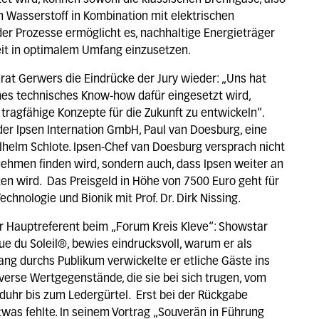
et wird, können sowohl die klassischen Brenngase, also
 Wasserstoff in Kombination mit elektrischen
der Prozesse ermöglicht es, nachhaltige Energieträger
eit in optimalem Umfang einzusetzen.
drat Gerwers die Eindrücke der Jury wieder: „Uns hat
es technisches Know-how dafür eingesetzt wird,
ragfähige Konzepte für die Zukunft zu entwickeln“.
er Ipsen Internation GmbH, Paul van Doesburg, eine
ilhelm Schlote. Ipsen-Chef van Doesburg versprach nicht
nehmen finden wird, sondern auch, dass Ipsen weiter an
ten wird. Das Preisgeld in Höhe von 7500 Euro geht für
chnologie und Bionik mit Prof. Dr. Dirk Nissing.
r Hauptreferent beim „Forum Kreis Kleve“: Showstar
e du Soleil®, bewies eindrucksvoll, warum er als
ang durchs Publikum verwickelte er etliche Gäste ins
verse Wertgegenstände, die sie bei sich trugen, vom
uhr bis zum Ledergürtel. Erst bei der Rückgabe
was fehlte. In seinem Vortrag „Souverän in Führung