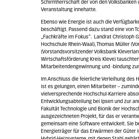
Schirmherrschaft der von den Volksbanken 
Veranstaltung innehatte.
Ebenso wie Energie ist auch die Verfügbark
beschäftigt. Passend dazu stand eine von 
„Fachkräfte im Fokus“. Landrat Christoph Ger
Hochschule Rhein-Waal), Thomas Müller (Vo
(Vorstandsvorsitzender Volksbank Kleverland
Wirtschaftsförderung Kreis Kleve) tauschte
Mitarbeitendengewinnung und -bindung zum
Im Anschluss die feierliche Verleihung des
ist es gelungen, einen Mitarbeiter – zumin
vielversprechende Hochschul-Karriere absolv
Entwicklungsabteilung bei Ipsen und zur and
Fakultät Technologie und Bionik der Hochs
ausgezeichneten Projekt, für das er verantw
gemeinsam eine Software entwickelt. Sie b
Energieträger für das Erwärmen der Güter i