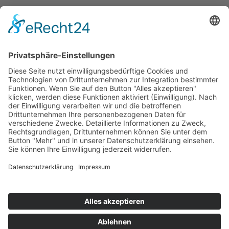
Kontakt
Messen
Zahlen und Fakten
Downloads
Denken Sie
Über uns
Der Niederrhein
News
Kernbranchen

