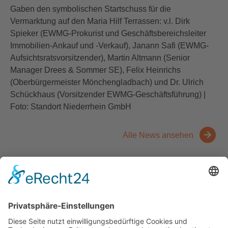
Gaben den symbolischen Startschuss für die
Vermarktung auf den Maria Hilf Terrassen: v.l. Dirk
Spieker (EWMG-Prokurist und Geschäftsbereichsleiter
Immobilien-Ankauf und -Verkauf), Janann Safi (EWMG-
Aufsichtsratsvorsitzender), Martin Altmann (Senior
Manager Drees & Sommer SE), Felix Heinrichs
(Oberbürgermeister Mönchengladbach) und Dr. Ulrich
Schückhaus (Vorsitzender EWMG-Geschäftsführung) |
Foto: Standort Niederrhein GmbH
Alle News ansehen