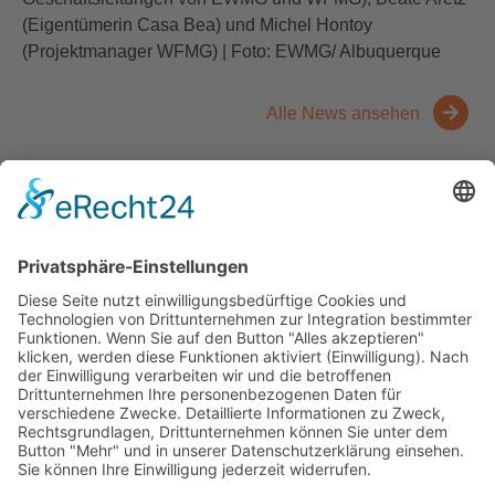
(Eigentümerin Casa Bea) und Michel Hontoy
(Projektmanager WFMG) | Foto: EWMG/ Albuquerque
Alle News ansehen
Kontakt
Messen
Zahlen und Fakten
Downloads