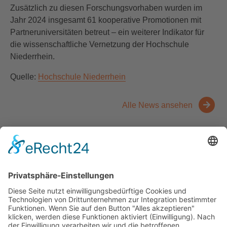
Zusätzlich zu diesen Forschungsvorhaben wurden im
Jahr 2024 insgesamt 61 kooperative Promotionen mit
Partneruniversitäten betreut – ein weiterer Indikator für
die wissenschaftliche Vernetzung der Hochschule
Niederrhein.
Quelle:
Hochschule Niederrhein
Alle News ansehen