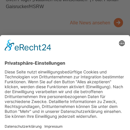
Gaisrucker/HSRW
Alle News ansehen
Kontakt
Messen
Zahlen und Fakten
Downloads
Denken Sie
Über uns
Der Niederrhein
News