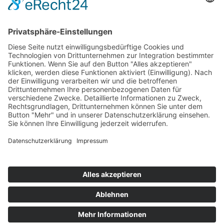
Kontakt
Messen
Zahlen und Fakten
Downloads
Denken Sie
Über uns
Der Niederrhein
News
Kernbranchen

