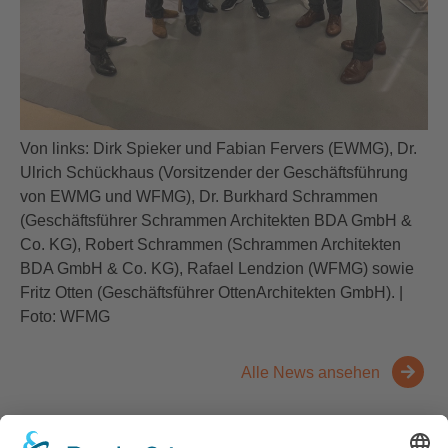
Von links: Dirk Spieker und Fabian Fervers (EWMG), Dr.
Ulrich Schückhaus (Vorsitzender der Geschäftsführung
von EWMG und WFMG), Dr. Burkhard Schrammen
(Geschäftsführer Schrammen Architekten BDA GmbH &
Co. KG), Robert Schrammen (Schrammen Architekten
BDA GmbH & Co. KG), Rafael Lendzion (WFMG) sowie
Fritz Otten (Geschäftsführer OttenArchitekten GmbH). |
Foto: WFMG
Alle News ansehen