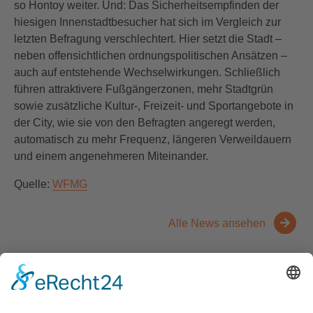
so Hontoy weiter. Und: Das Sicherheitsempfinden der
hiesigen Innenstadtbesucher hat sich im Vergleich zur
letzten Befragung verschlechtert. Hier setzt die Stadt –
neben offensichtlichen ordnungspolitischen Ansätzen –
auch auf entstehende Wechselwirkungen. Schließlich
führen attraktivere Fußgängerzonen, mehr Stadtgrün
sowie zusätzliche Kultur-, Freizeit- und Sportangebote in
der City, wie sie von den Befragten angeregt werden,
automatisch zu mehr Frequenz, längeren Verweildauern
und einem angenehmeren Miteinander.
Quelle:
WFMG
Alle News ansehen