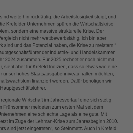
nd weiterhin rückläufig, die Arbeitslosigkeit steigt, und
die Krefelder Unternehmen spüren die Wirtschaftskrise.
blem, sondern eine massive strukturelle Krise. Der
Vergleich nicht mehr wettbewerbsfähig. Ich bin aber
 sind und das Potenzial haben, die Krise zu meistern.“
Hauptgeschäftsführer der Industrie- und Handelskammer
jahr 2024 zusammen. Für 2025 rechnet er noch nicht mit
 sieht aber für Krefeld Indizien, dass so etwas wie eine
wir unser hohes Staatsausgabenniveau halten möchten,
haftswachstum finanziert werden. Dafür benötigen wir
-Hauptgeschäftsführer.
regionale Wirtschaft im Jahresverlauf eine sich stetig
Im Frühsommer meldeten zum ersten Mal seit dem
ternehmen eine schlechte Lage als eine gute. Mit
etzt im Zuge der Lehman-Krise zum Jahresbeginn 2010.
s sind jetzt eingetreten“, so Steinmetz. Auch in Krefeld