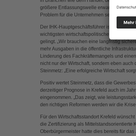
in Branchen wie dem Handel, der Metallindu
größere Entlassungswelle erwartet er jedoch
Problem für die Unternehmen sei.
Der IHK-Hauptgeschäftsführer ist optimistis
wichtigsten wirtschaftspolitischen Themen
gelingt. „Wir brauchen eine langfristig sic
mehr Ausgaben in die öffentliche Infrastru
Linderung des Fachkräftemangels und einen 
nicht nur der Wirtschaft, sondern eben auch 
Steinmetz: „Eine erfolgreiche Wirtschaft sor
Positiv wertet Steinmetz, dass die Gewerbe
derzeitiger Prognose in Krefeld auch im Ja
eingenommen. „Das zeigt, wie leistungsstark d
den richtigen Reformen werden wir die Krise
Für den Wirtschaftsstandort Krefeld wünscht
die Zertifizierung als Mittelstandsorientier
Oberbürgermeister hatte dies bereits für da