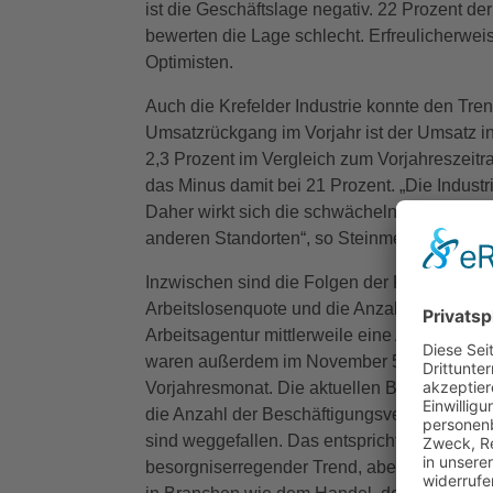
ist die Geschäftslage negativ. 22 Prozent d
bewerten die Lage schlecht. Erfreulicherwe
Optimisten.
Auch die Krefelder Industrie konnte den Tr
Umsatzrückgang im Vorjahr ist der Umsatz 
2,3 Prozent im Vergleich zum Vorjahreszeit
das Minus damit bei 21 Prozent. „Die Industri
Daher wirkt sich die schwächelnde Wettbewer
anderen Standorten“, so Steinmetz.
Inzwischen sind die Folgen der Krise auch a
Arbeitslosenquote und die Anzahl der Arbeit
Arbeitsagentur mittlerweile eine Arbeitslose
waren außerdem im November 5,3 Prozent M
Vorjahresmonat. Die aktuellen Beschäftigu
die Anzahl der Beschäftigungsverhältnisse g
sind weggefallen. Das entspricht einem Minu
besorgniserregender Trend, aber ein Signal