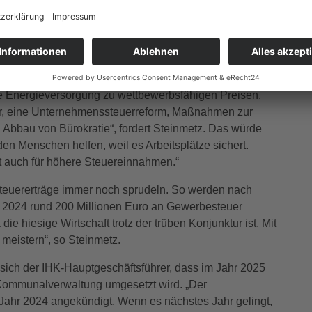
strie und der Logistik gab es Beschäftigungsabbau. Eine
 nicht, da der Fachkräftemangel nach wie vor ein großes
ch, dass es nach den Bundestagswahlen bei den fünf
feldern zu Reformen kommt und so die Trendumkehr
here Energieversorgung zu wettbewerbsfähigen Preisen,
ktur, eine Unternehmenssteuerreform, Maßnahmen zur
Abbau von Bürokratie“, fordert Steinmetz. Das würde
den Menschen helfen, weil es Arbeitsplätze sichert.
gt auch für höhere Steuereinnahmen.“
steuererträge immer noch sprudeln. So werden nach
hr 2024 rund 200 Millionen Euro an Gewerbesteuer
ie hiesige Wirtschaft trotz der trüben Konjunktur ist. Mit
 meistern“, so Steinmetz.
 sich der IHK-Hauptgeschäftsführer, dass im Jahr 2025
te Kommunalverwaltung umgesetzt wird. „Der
s Jahr 2024 angekündigt. Wenn es nächstes Jahr gelingt,