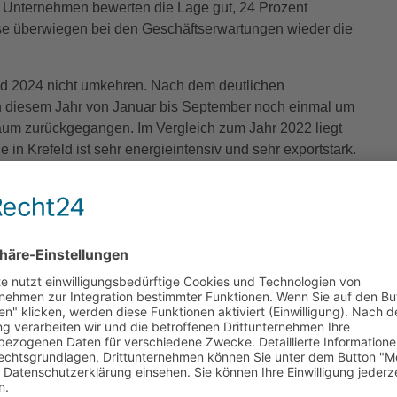
er Unternehmen bewerten die Lage gut, 24 Prozent
ise überwiegen bei den Geschäftserwartungen wieder die
end 2024 nicht umkehren. Nach dem deutlichen
in diesem Jahr von Januar bis September noch einmal um
raum zurückgegangen. Im Vergleich zum Jahr 2022 liegt
e in Krefeld ist sehr energieintensiv und sehr exportstark.
bsfähigkeit in Krefeld noch intensiver aus als an
uf dem Krefelder Arbeitsmarkt zu erkennen. Die
slosen sind im laufenden Jahr gestiegen. So weist die
nquote von 10,9 Prozent aus, nach zuvor 10,5 Prozent. Es
enschen mehr arbeitslos gemeldet als im
ngsdaten aus dem März weisen zudem darauf hin, dass
eringfügig sinkt. Gut 150 Beschäftigungsverhältnisse
s von 0,2 Prozent. „Das ist zwar noch kein
, das wir ernst nehmen müssen“, so Steinmetz. Besonders