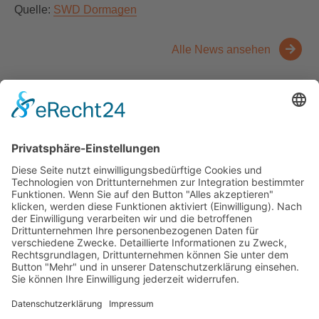
Quelle:
SWD Dormagen
Alle News ansehen
Kontakt
Messen
Zahlen und Fakten
Downloads
Denken Sie
Über uns
Der Niederrhein
News