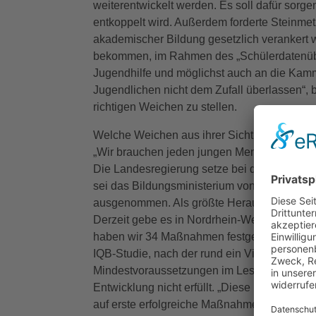
weiterentwickelt werden. Es soll dafür sorge
entkoppelt wird. Außerdem forderte Steinmetz
akademischer Bildung gesetzlich verankert w
bekommen, im Rahmen des „Schülerdatenübe
Jugendhilfe und möglichst auch an die Kamme
Jugendlichen nicht dem Zufall überlassen“, b
richtigen Weichen zu stellen.
Welche Weichen aus ihrer Sicht gestellt werd
„Wir brauchen jeden jungen Menschen! Bildu
Die Landesregierung setze bei der Bildung 
sei das Bildungsministerium von den Einspar
ausgenommen. Als größte Herausforderung d
Derzeit gebe es in Nordrhein-Westfalen 8.0
haben wir 34 Maßnahmen festgelegt.“ Alarmi
IQB-Studie, nach der rund ein Viertel der 
Mindestvoraussetzungen im Lesen, Schreibe
Entwicklung nicht erfüllt. „Diese Basiskomp
auf erste erfolgreiche Maßnahmen wie die Ei