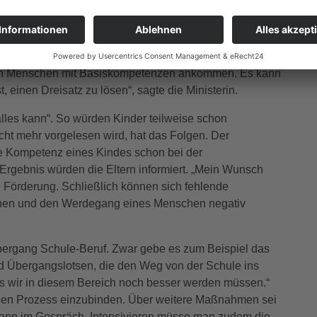
ie den digitalen Leseraum LeOn. Bei der Förderung
ereits erwähnte Startchancen-Programm eine große
mmenden zehn Jahren 4,6 Milliarden Euro für Schulen mit
iligter Schülerinnen und Schülern bereitstellt. „Wir
eben Menschen mit Basiskompetenzen ankommen. Es kann
t, einen Dreisatz zu lösen“, sagte die Ministerin.
 alles kann“. So würden Kinder teilweise schon
cht mehr vorgelesen wird, hat das Folgen. Der
die Kompetenz eines Kindes schon bei der
Ergebnis würden die Eltern informiert. „Mein Wunsch
 Förderung. Schließlich können sich fehlende
hen und den Werdegang eines Menschen negativ
bergang Schule-Beruf. Zwar gebe es zum Beispiel das
d Übergangslotsen, die den Weg von der Schule ins
ss wir in diesem Bereich noch besser werden müssen.“
diesen Prozess einzubinden. Über weitere Maßnahmen sei
umann im Gespräch. Intensivieren müsse man zudem die