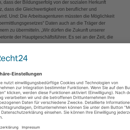
n, dass der Bildungserfolg von der sozialen Herkunft
, dass die Gleichwertigkeit von beruflicher und
ird. Und: Die Arbeitsagenturen müssten die Möglichkeit
rmittlungsgesetzes“ Daten auch an die Träger der
rn zu übermitteln. „Wir dürfen die Zukunft unserer
etonte der Hauptgeschäftsführer. Es sei an der Zeit, die
en müssen, erläuterte die Ministerin in ihrem Vortrag
ngspolitische Maßnahmen in der Beruflichen Bildung“.
„den absoluten Schwerpunkt“, betonte sie. Entsprechend
ungen, die alle Ressorts erbringen müssten,
es Bildungsbereichs nannte Feller den Lehrermangel.
00 unbesetzte Lehrerstellen. „Um dem entgegenzuwirken,
erend sei darüber hinaus das Ergebnis der so genannten
Grundschülerinnen und Grundschüler in NRW die
n, Rechnen, Zuhören und in der emotional-sozialen
etenzen müssen wir stärken“, betonte Feller und verwies
nführung einer verbindlichen Lesezeit von 3 mal 20