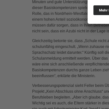
Minuten und gute Unterstützungsangebote w
dieser Basiskompetenzen spiele auch das b
Rolle, das in Nordrhein-Westfalen in den ko
einem hohen Anteil sozioökonomisch benachte
müssen dafür sorgen, dass in Ihren Betri
nicht sein, dass ein Azubi nicht in der Lage is
Gleichzeitig betonte sie, dass „Schule nicht
schulunfähig eingeschult. „Wenn zuhause ni
Sprachschatz leidet darunter.“ Künftig soll 
Schulanmeldung ermittelt werden. Über das 
wäre eine sich anschließende verpflichtende
Basiskompetenzen durchs ganze Leben zie
beeinflussen“, erklärte die Ministerin.
Verbesserungspotenzial sieht Feller beim Ü
Projekt „Kein Abschluss ohne Anschluss“ un
Berufsleben begleiten. „Aber ich glaube, da
Wichtig sei es auch, die Eltern stärker in 
sie auch mit Arbeitsminister Karl-Josef La