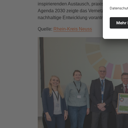
inspirierenden Austausch, praxisnahen Ein
Agenda 2030 zeigte das Vernetzungstreffen
nachhaltige Entwicklung vorantreiben könne
Quelle:
Rhein-Kreis Neuss