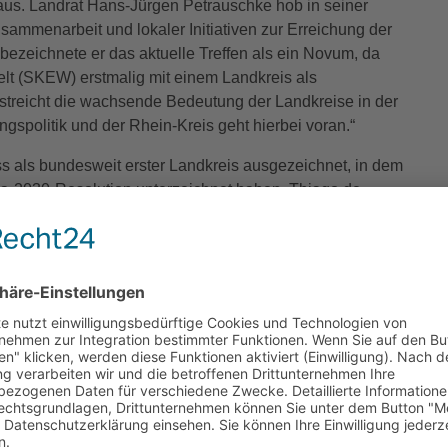
s. Landrat Hans-Jürgen Petrauschke hob in seiner
ammenarbeit und lokaler Initiativen zur Erreichung der
bezeichnete er das aktuelle Treffen als ein Novum, da
lt (SKEW) erstmalig mit einem Landkreis als
rstreicht die wachsende Bedeutung der Landkreise in der
spolitik und der Rhein-Kreis geht hierbei voran.“
s als bundesweit erster Landkreis ausgezeichnet, in dem
-2030-Resolution unterzeichnet haben. Thiago de
altigkeit des Rhein-Kreises Neuss, betonte: „Diese
ianz für Klima und Nachhaltigkeit im Kreis verdeutlicht
tzt ein Vorbild für andere Regionen.“
hein-Kreis Neuss gab Kreisdirektor Dirk Brügge. Als
ige Transformation des ehemaligen Kraftwerks
ebau Garzweiler verdeutlichte den Teilnehmenden die
dieses Wandels.
Wichmann vom Rhein-Kreis Neuss stellten innovative
on zur Stärkung der Nachhaltigkeit beitragen. Mit einem