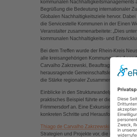
kommunalen Nachhaltigkeitsmanagements au
Begrüßung die Bedeutung internationaler Zus
Globalen Nachhaltigkeitsziele hervor. Dabei 
die Servicestelle Kommunen in der Einen We
Veranstalter zusammenarbeitete: „Dies unte
kommunalen Nachhaltigkeits- und Entwicklung
Bei dem Treffen wurde der Rhein-Kreis Neus
alle kreisangehörigen Kommunen die Agenda
Carvalho Zakrzewski, Beauftragter für Nachh
herausragende Gemeinschaftsleistung der All
die Stärke regionaler Zusammenarbeit und se
Einblicke in den Strukturwandelprozess im R
praktisches Beispiel führte er die nachhalt
Frimmersdorf an. Eine Exkursion in den Tag
konkreten Schritte und Herausforderungen 
Thiago de Carvalho Zakrzewski
und Aileen 
Strategien und Projekte vor, die in der Regi