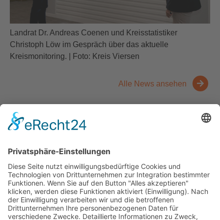
Landrat Dr. Andreas Coenen und Kreisstatistiker
Christoph Löw im Gespräch über das aktuelle
Kreismonitoring. | Foto: Kreis Viersen
Alle News ansehen