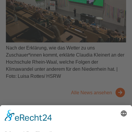
Nach der Erklärung, wie das Wetter zu uns
Zuschauer*innen kommt, erklärte Claudia Kleinert an der
Hochschule Rhein-Waal, welche Folgen der
Klimawandel unter anderem für den Niederrhein hat. |
Foto: Luisa Rottes/ HSRW
Alle News ansehen