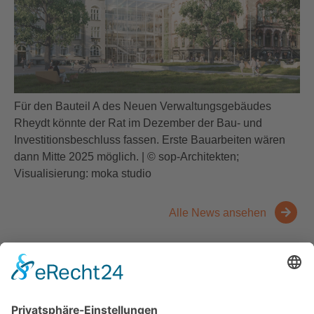
Für den Bauteil A des Neuen Verwaltungsgebäudes
Rheydt könnte der Rat im Dezember der Bau- und
Investitionsbeschluss fassen. Erste Bauarbeiten wären
dann Mitte 2025 möglich. | © sop-Architekten;
Visualisierung: moka studio
Alle News ansehen