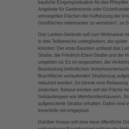
bauliche Eingangssituation für das Rheydter
Angebote für Gastronomie oder Einzelhandel
versiegelten Flächen der Aufheizung der In
Grünflächen miteinander zu vernetzen“, so 
Das Lankes-Gelände soll zum Wohnareal mit 
in drei Teilbereiche untergliedern, die späte
könnten: Der erste Baustein umfasst das Lan
Straße, die Friedrich-Ebert-Straße und die H
umgeben ist. Es ist vorgesehen, die Verkehr
Bearbeitung befindlichen Verkehrsuntersuc
Brachfläche verlaufenden Straßenzug aufgeg
reduziert werden. So könnte eine Bebauung
andocken. Bebaut werden soll die Fläche mi
Gebäudetypen wie Mehrfamilienhäusern, St
aufgelockerte Struktur erhalten. Dabei sind
Innenhöfe mit eingeplant.
Darüber hinaus soll eine neue öffentliche G
vorhandenen Baumbestand entlang der Hohlst