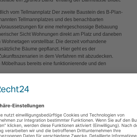
ich vom Tellmannplatz Der zweite Baustein des B-Plan-
genannten Tellmannplatzes und des benachbarten
 Voraussetzungen für eine mehrgeschossige Bebauung
nerischer Sicht Wohnungen direkt am Platz und daneben
n Wohnetagen vorstellbar. Die derzeit vorhandene
usätzliche Bäume gepflanzt. Hier geht es der
Zukunftsszenarien in dem Verfahren mit abzudecken.
em Möbelhaus bereits eine funktionierende und den
r Hauptstraße schaffen Mit eingebunden in die Planungen
us, das sich als Hochhaus präsentiert und im rückwärtigen
war als letzte Nutzung bis Ende 2023 der Rollmarkt.
Hauptstraße soll gemäß dem aktuellen Planungsstand
ichen, sodass hier eine würdige Eingangssituation zur
omische Nutzung des Gebäudeteils am Platz könnte