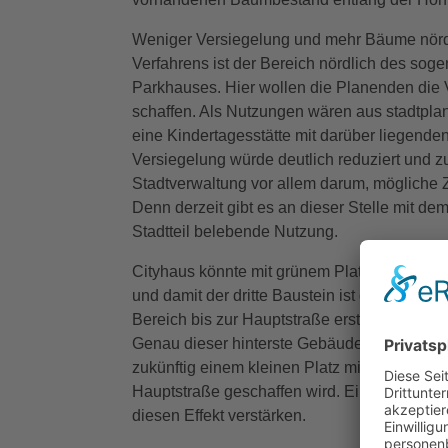
Weniger Versiegelung und mehr Bäume nördl
Verfahrens ist der Bereich nördlich des so
Parkhauses. Hier wollen die Planenden die
schaffen. Als Nutzungen wären aus stadtpla
eine Kindertagesstätte mit darüber liegende
Versiegelung würde deutlich reduziert und z
Stadtverwaltung vor allem darum, mögliche 
Denn derzeit gibt es an dieser Stelle mit d
Stadtteil belebende Nutzung.
Cityhaus könnte mit grünem Platz Entree zu
und damit der dritte Baustein ist das Cityha
Bereich bis zur Hauptstraße erstreckt. Dort 
Genau dieser hinterste Gebäudeteil an der 
zukünftig einem kleinen Platz mit Bäumen we
Hauptstraße geschaffen wird. Eine gastron
diesen Effekt verstärken.