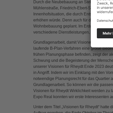
Durch die Neubebauung an Stelle des ehema
Mühlenstraße, Friedrich-Ebert-Straße und H
Innenhofsituation, die durch Entsiegelung 
erhöhen würde. Denn auch für das Cityhaus 
Wohnbebauung geplant. Im Erdgeschoss sol
verschiedene Dienstleistungen, aber auch 
Grundlagenarbeit, damit Visionen Wirklichke
laufende B-Plan-Verfahren eine große Bedeu
frühen Planungsphase befinden, zeigt der ak
Schwung und die Begeisterung der Menschen fü
unserer Visionen für Rheydt Ende 2023 deut
in Angriff. Indem wir im Einklang mit den V
notwendige Planungsrecht für das Quartier am
Grundlagenarbeit. So können wir die passend
Visionen für Rheydt Wirklichkeit werden zu 
Expo Real konnten wir erste Interessenten 
Unter dem Titel „Visionen für Rheydt“ hatte d
Auftrag gegeben, die Ende Oktober im Theate