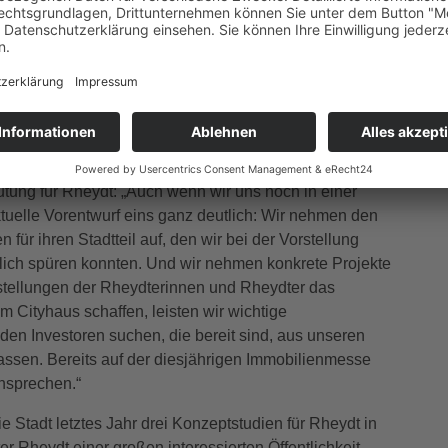
ligen Rollmarktes wird der Block zwischen
auptstraße geschlossen. Dadurch entstünde eine
und Bepflanzung die Wohnqualität an diesem Standort
ist, insbesondere in den Obergeschossen, eine
len hingegen die schon benannte Gastronomie und
Wohnungen im Hochparterre entstehen.
it werden Für Oberbürgermeister Felix Heinrichs hat das
tung für Rheydt: „Auch wenn wir uns noch in einer
tuelle Vorentwurf eins ganz deutlich: Wir nehmen den
r ihren Stadtteil auf, den wir bei der Vorstellung
lich spüren konnten. Und wir nehmen konkrete Projekte
orstellungen der Rheydterinnen und Rheydter das
 Cityhaus schaffen, leisten wir wichtige
en Investoren suchen, die bereit sind, aus unseren
lassen. Bereits auf der diesjährigen Immobilienmesse
ansprechen.“
ie Stadt letztes Jahr drei Konzeptstudien für Rheydt in
r Rheydt einer großen interessierten Öffentlichkeit