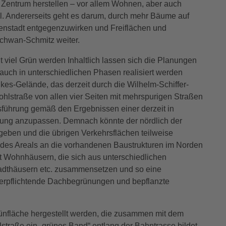
 Zentrum herstellen – vor allem Wohnen, aber auch
. Andererseits geht es darum, durch mehr Bäume auf
nenstadt entgegenzuwirken und Freiflächen und
Schwan-Schmitz weiter.
viel Grün werden Inhaltlich lassen sich die Planungen
r auch in unterschiedlichen Phasen realisiert werden
kes-Gelände, das derzeit durch die Wilhelm-Schiffer-
ohlstraße von allen vier Seiten mit mehrspurigen Straßen
sführung gemäß den Ergebnissen einer derzeit in
hung anzupassen. Demnach könnte der nördlich der
eben und die übrigen Verkehrsflächen teilweise
 des Areals an die vorhandenen Baustrukturen im Norden
t Wohnhäusern, die sich aus unterschiedlichen
adthäusern etc. zusammensetzen und so eine
 verpflichtende Dachbegrünungen und bepflanzte
rünfläche hergestellt werden, die zusammen mit dem
raße ein „grünes Band“ entlang der Bahntrasse bildet.