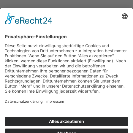
Kontakt
Messen
Zahlen und Fakten
Downloads
Denken Sie
Über uns
Der Niederrhein
News
Kernbranchen

