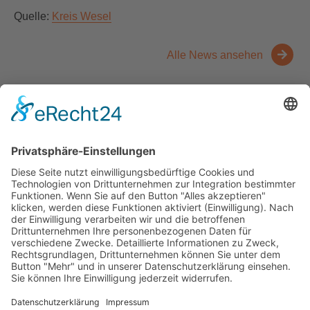
Quelle:
Kreis Wesel
Alle News ansehen
Kontakt
Messen
Zahlen und Fakten
Downloads
Denken Sie
Über uns
Der Niederrhein
News