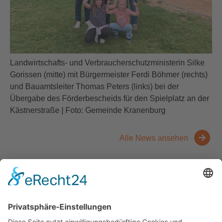
Landwirtschafts- und Verbraucherschutzministerin Silke
Gorissen (mitte) mit Bürgermeister Ferdi Böhmer (rechts)
und Bauamtsleiter Thomas Peters (links) bei der
Übergabe des Förderbescheids für den Spielplatz an der
Kästnerstraße | Foto: Gemeinde Kranenburg
Alle News ansehen