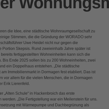
er Wohnungsm
ahren die Idee, eine städtische Wohnraumgesellschaft zu
es einige Stimmen, die die Gründung der WORADO sehr
schäftsführer Uwe Heidel nicht nur gegen die
Portion Skepsis. Rund zweieinhalb Jahre später ist
 bereits fertiggestellten Wohneinheiten kann sich die
Bis Ende 2025 sollen bis zu 200 Wohneinheiten, zwei
und ein Doppelhaus entstehen. „Die städtische
 am Immobilienmarkt in Dormagen fest etabliert. Das ist
ern vor allem für die vielen Menschen, die in Dormagen
 Erik Lierenfeld.
r „Alten Schule“ in Hackenbroich das erste
rden. „Die Fertigstellung war ein Meilenstein für uns.
 Umsetzung mit Wärmepumpe und Dachbegrünung als