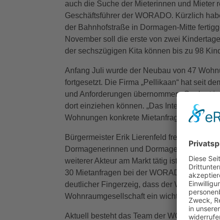
auch die Suche der Mieterinnen und Mieter r
Geschäftsführer der WORADO. Kürzlich habe
der Bahnhofstraße in Dormagen-Mitte fertigg
November soll die erste von zwei Kindertag
der sechszügigen Kita können bis zu 98 Kind
Anfang Juli wurde der Neubau von 47 Woh
fortgesetzt. Die Firma „Pellikaan“ hat seit
und Anforderungen übernommen. Geplant ist,
dort einziehen können. „Das Interesse an den
Wohnungen konkrete Mietanfragen vor“, so H
Bürgermeister Erik Lierenfeld freut sich übe
Dormagenerinnen und Dormagenern erhält: „D
weiterer Akteur am Markt tätig ist, um den
30 Mietanfragen bei der WORADO ein, obwohl
deutlicher Fingerzeig, dass der Wohnraum b
Wohnraumgesellschaft ein wichtiger Baustein
Aktuell besteht das Team der WORADO aus G