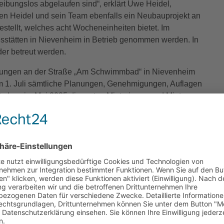
eibungslos abgelaufen sind“, erklärt Uwe Heidel,
n Heidel und sein Team ebenfalls ein Neubauprojekt an
estellt, welches acht Wocheneinheiten bietet. Im
esstätten in Nievenheim in Betrieb genommen werden. In
er betreut werden.
nungen an der Straße „Am Schwimmbad“ in Nievenheim
 dem 1. Juli sämtliche Planungen, Genehmigungen, Auflagen
 dass im Mai 2025 die ersten Mieterinnen und Mieter
 Wohnungen ist groß. Bereits jetzt liegen uns für alle
eidel.
r die positiven Rückmeldungen, die er von den
en Bürgerinnen und Bürgern ist es wichtig, dass ein
 hohen Wohnungsbedarf abzudecken.“ Täglich gehen bis zu
 es derzeit keine einzige freie Wohnung gibt. „Ein
enötigt wird und die Gründung der
 für die Dormagener Zukunft ist.“
eschäftsführer Uwe Heidel, Projektkoordinator