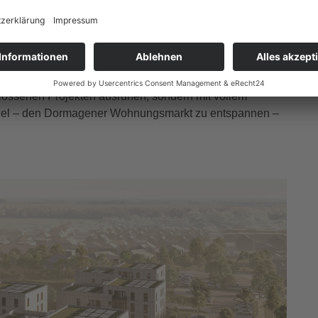
ann Baris Delibas. Im Oktober werden zwei neue
u- und Immobiliensektor ist ein volatiler Markt, der
derungen meistern wir mit einem hochmotivierten Team
lärt Uwe Heidel. Die beiden neuen Mitarbeiterinnen
zt laufen die ersten Gespräche zu den Projekten im Jahr
hlossenen Projekten ausruhen, sondern mit vollem
 Ziel – den Dormagener Wohnungsmarkt zu entspannen –