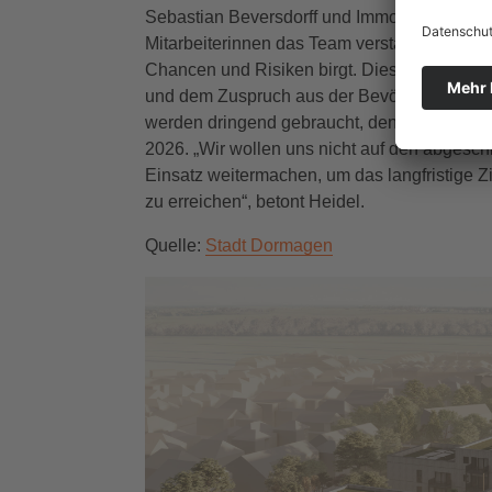
Sebastian Beversdorff und Immobilienkaufm
Mitarbeiterinnen das Team verstärken. „Der Ba
Chancen und Risiken birgt. Diese Herausfor
und dem Zuspruch aus der Bevölkerung“, erk
werden dringend gebraucht, denn bereits jet
2026. „Wir wollen uns nicht auf den abgesc
Einsatz weitermachen, um das langfristige
zu erreichen“, betont Heidel.
Quelle:
Stadt Dormagen