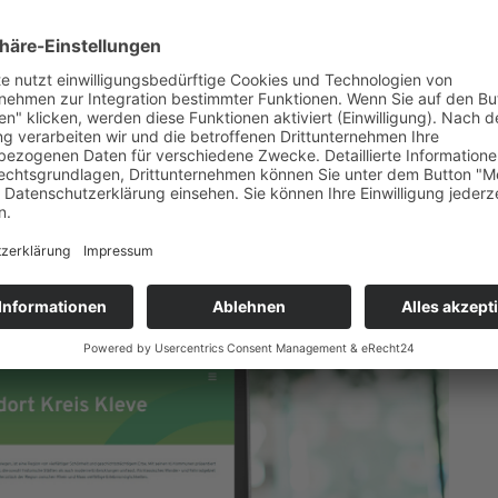
eis Kleve auch auf Social Media. Ergänzend zu Facebook
al hinzugenommen. Auch dort informiert die Kreis-WfG
ismus-Themen, stellt ihre Projekte vor, lädt zu
aus dem Kreis Kleve in den Fokus.
sförderung Kreis Kleve über jeden, der die neue
edia-Kanälen folgt.