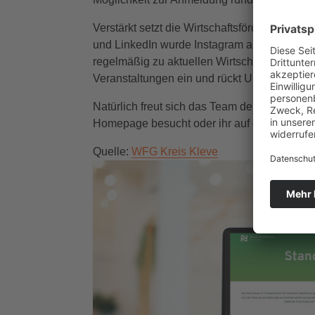
Verstärkt setzt die Wirtschaftsförderung Kr
und LinkedIn wurde Instagram als neuer Kan
regelmäßig zu aktuellen Wirtschafts- und Tour
Veranstaltungen ein und rückt Unternehmen 
Natürlich freut sich das Team der Wirtschaft
Homepage besucht oder ihr auf den Social-M
Quelle:
WFG Kreis Kleve