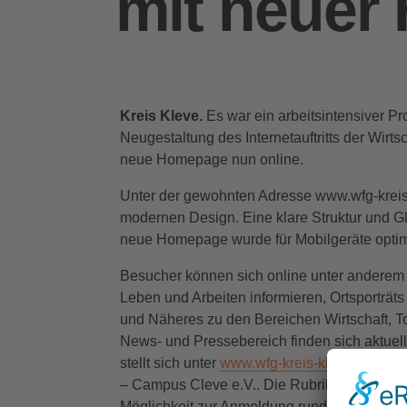
mit neuer
Kreis Kleve.
Es war ein arbeitsintensiver P
Neugestaltung des Internetauftritts der Wirt
neue Homepage nun online.
Unter der gewohnten Adresse www.wfg-kreis-k
modernen Design. Eine klare Struktur und Gli
neue Homepage wurde für Mobilgeräte optimi
Besucher können sich online unter anderem 
Leben und Arbeiten informieren, Ortsporträ
und Näheres zu den Bereichen Wirtschaft, To
News- und Pressebereich finden sich aktuel
stellt sich unter
www.wfg-kreis-kleve.de
eben
– Campus Cleve e.V.. Die Rubrik Netzwerk-P
Möglichkeit zur Anmeldung runden die neu