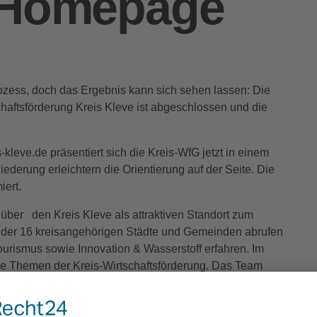
 Homepage
rozess, doch das Ergebnis kann sich sehen lassen: Die
schaftsförderung Kreis Kleve ist abgeschlossen und die
leve.de präsentiert sich die Kreis-WfG jetzt in einem
ederung erleichtern die Orientierung auf der Seite. Die
ert.
über den Kreis Kleve als attraktiven Standort zum
ts der 16 kreisangehörigen Städte und Gemeinden abrufen
urismus sowie Innovation & Wasserstoff erfahren. Im
le Themen der Kreis-Wirtschaftsförderung. Das Team
so vor wie der Förderverein der Hochschule Rhein-Waal
rojekte sowie ein Veranstaltungskalender mit der
e Homepage ab.