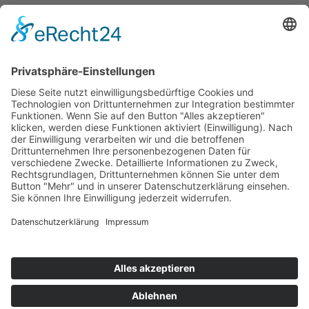
Kontakt
Messen
Zahlen und Fakten
Downloads
Denken Sie
Über uns
Der Niederrhein
News
Kernbranchen

