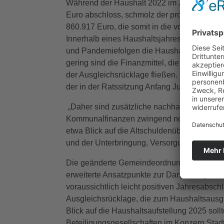
Während der Haushalt 2022 im Jahresabschl
Euro abschloss, schmolz der prognostizierte 
860.917 Euro, die somit in die vorhandene A
Innerhalb eines Haushaltsjahres hat sich bei
und Pandemiefolgen die Haushaltssituation 
gering sind die Finanzmittel, die in die für 
der Ausgleichsrücklage fließen. Nachzulesen
der in der Ratssitzung Anfang Juli eingebrac
„Daher sind zusätzliche nachhaltige und st
Kommunalfinanzen zwingend notwendig“, so 
etwa Blick auf die Altschuldenübernahme, d
und der Unterbringung, Versorgung und Integ
Die geänderte Gemeindeordnung NRW bietet 
erweiterte Ansatzpunkte zur Darstellung ei
voraussichtlich leicht positiven Jahresabsc
Ausgleichsrücklage, die zum Haushaltsausg
Blick auf die Haushaltsaufstellung 2025 so
Beteiligungsgesellschaften im Konzern Stad