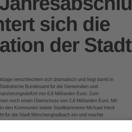
 Jahresabschlu
tert sich die
ation der Stadt
slage verschlechtert sich dramatisch und liegt damit in
 Statistische Bundesamt für die Gemeinden und
anzierungsdefizit von 6,8 Milliarden Euro. Zum
nen noch einen Überschuss von 2,6 Milliarden Euro. Mit
on in den Kommunen leitete Stadtkämmerer Michael Heck
cht für die Stadt Mönchengladbach ein und machte
te sind vorbei“.