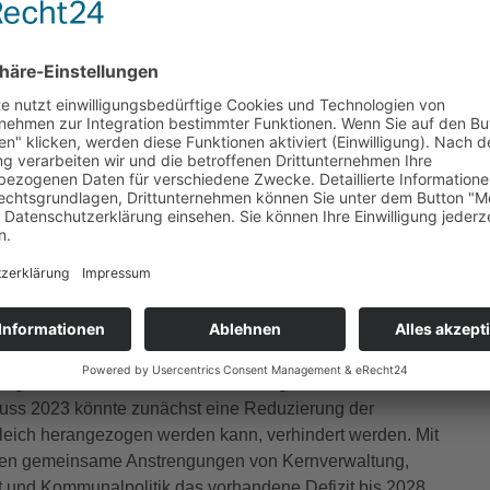
uss mit einem Überschuss von plus 101,8 Millionen
Betrag in der Ergebnisrechnung für 2023 auf aktuell
usgleichsrücklage fließen könnten. Mit anderen Worten:
 relativ konstantem Isolierungsbetrag an Ukrainekriegs-
um rund 100 Millionen Euro verschlechtert. Entsprechend
einen fiktiven Haushaltausgleich notwendige Ausstattung
 ist die negative Entwicklung im Jahresabschluss 2023,
ht werden soll.
rukturelle Maßnahmen zur Verbesserung der
Stadtkämmerer Michael Heck in der Ratssitzung mit
ie Finanzierung des Ganztagsbetriebes in Grundschulen
ration von Flüchtlingen.
für die Aufstellung des Haushaltsentwurfs 2025
nes gesetzeskonformen Haushaltsausgleichs. Mit einem
hluss 2023 könnte zunächst eine Reduzierung der
leich herangezogen werden kann, verhindert werden. Mit
llten gemeinsame Anstrengungen von Kernverwaltung,
t und Kommunalpolitik das vorhandene Defizit bis 2028